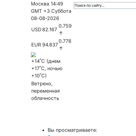
Москва
14:49
GMT +3
Суббота
08-08-2026
0.759
USD
82.167
↑
0.778
EUR
94.837
↑
+14
˚C (днем
+17
˚C, ночью
+10
˚C)
Ветрено,
переменная
облачность
МедиаПрофи
Главное
Медиарыно
Вы просматриваете: