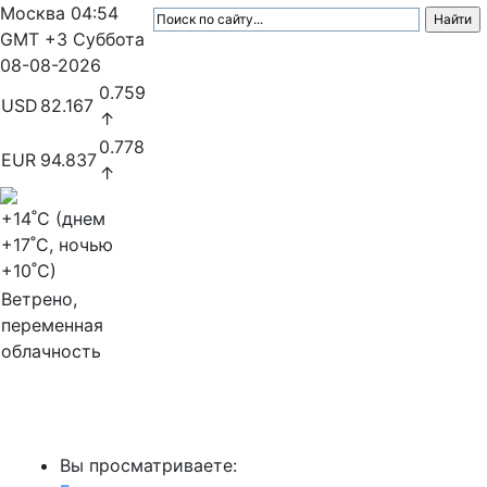
Москва
04:54
GMT +3
Суббота
08-08-2026
0.759
USD
82.167
↑
0.778
EUR
94.837
↑
+14
˚C (днем
+17
˚C, ночью
+10
˚C)
Ветрено,
переменная
облачность
МедиаПрофи
Вы просматриваете: