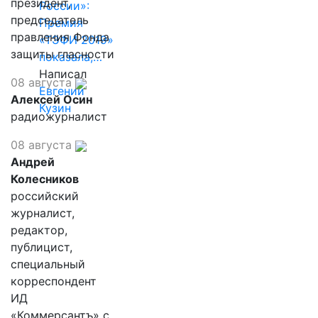
президент,
России»:
председатель
Премия
правления Фонда
«ТЭФИ 2019»
защиты гласности
показала,…
Написал
08 августа
Евгений
Алексей Осин
Кузин
радиожурналист
08 августа
Андрей
Колесников
российский
журналист,
редактор,
публицист,
специальный
корреспондент
ИД
«Коммерсантъ» с