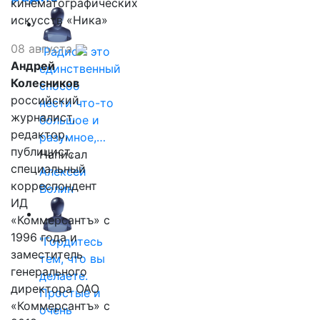
кинематографических
искусств «Ника»
08 августа
"Радио - это
Андрей
единственный
Колесников
способ
российский
нести что-то
журналист,
большое и
редактор,
разумное,…
публицист,
Написал
специальный
Алексей
корреспондент
Волин
ИД
«Коммерсантъ» с
1996 года и
"Гордитесь
заместитель
тем, что вы
генерального
делаете.
директора ОАО
Простые и
«Коммерсантъ» с
очень