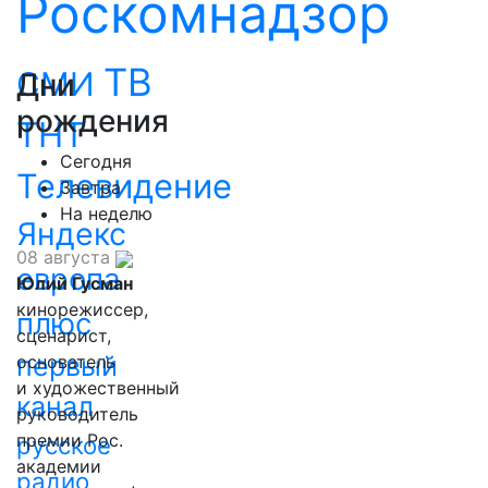
Роскомнадзор
ТВ
СМИ
Дни
рождения
ТНТ
Сегодня
Телевидение
Завтра
На неделю
Яндекс
08 августа
европа
Юлий Гусман
кинорежиссер,
плюс
сценарист,
первый
основатель
и художественный
канал
руководитель
премии Рос.
русское
академии
радио