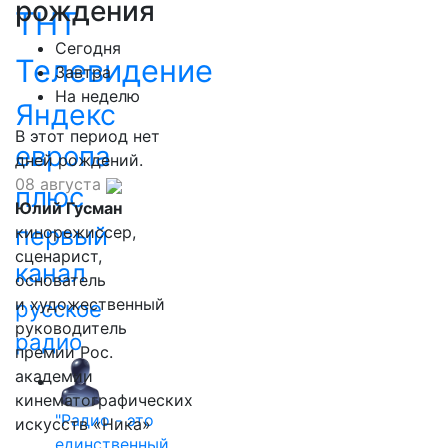
рождения
ТНТ
Сегодня
Телевидение
Завтра
На неделю
Яндекс
В этот период нет
европа
дней рождений.
08 августа
плюс
Юлий Гусман
первый
кинорежиссер,
сценарист,
канал
основатель
и художественный
русское
руководитель
радио
премии Рос.
академии
кинематографических
"Радио - это
искусств «Ника»
единственный