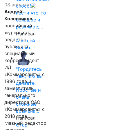
08 августа
способ
Андрей
нести что-то
Колесников
большое и
российский
разумное,…
журналист,
Написал
редактор,
Алексей
публицист,
Волин
специальный
корреспондент
ИД
"Гордитесь
«Коммерсантъ» с
тем, что вы
1996 года и
делаете.
заместитель
Простые и
генерального
очень
директора ОАО
сложные
«Коммерсантъ» с
времена…
2018 года,
Написал
главный редактор
Отар