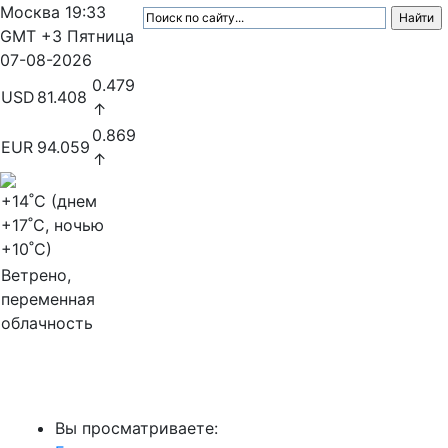
Москва
19:33
GMT +3
Пятница
07-08-2026
0.479
USD
81.408
↑
0.869
EUR
94.059
↑
+14
˚C (днем
+17
˚C, ночью
+10
˚C)
Ветрено,
переменная
облачность
МедиаПрофи
Вы просматриваете: