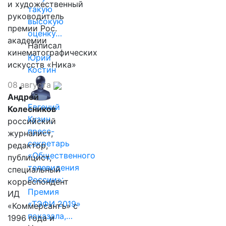
и художественный
такую
руководитель
высокую
премии Рос.
оценку…
академии
Написал
кинематографических
Юрий
искусств «Ника»
Костин
08 августа
Андрей
Евгений
Колесников
Кузин,
российский
пресс-
журналист,
секретарь
редактор,
«Общественного
публицист,
телевидения
специальный
России»:
корреспондент
Премия
ИД
«ТЭФИ 2019»
«Коммерсантъ» с
показала,…
1996 года и