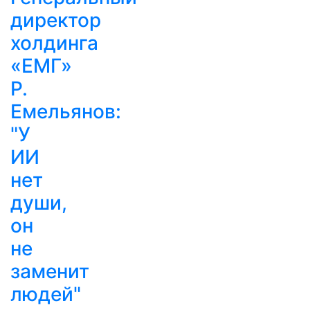
директор
холдинга
«ЕМГ»
Р.
Емельянов:
"У
ИИ
нет
души,
он
не
заменит
людей"