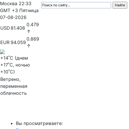
Москва
22:33
GMT +3
Пятница
07-08-2026
0.479
USD
81.408
↑
0.869
EUR
94.059
↑
+14
˚C (днем
+17
˚C, ночью
+10
˚C)
Ветрено,
переменная
облачность
МедиаПрофи
Вы просматриваете: