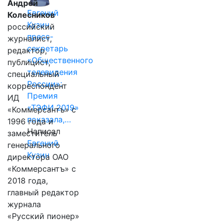
Андрей
Евгений
Колесников
Кузин,
российский
пресс-
журналист,
секретарь
редактор,
«Общественного
публицист,
телевидения
специальный
России»:
корреспондент
Премия
ИД
«ТЭФИ 2019»
«Коммерсантъ» с
показала,…
1996 года и
Написал
заместитель
Евгений
генерального
Кузин
директора ОАО
«Коммерсантъ» с
2018 года,
главный редактор
журнала
«Русский пионер»