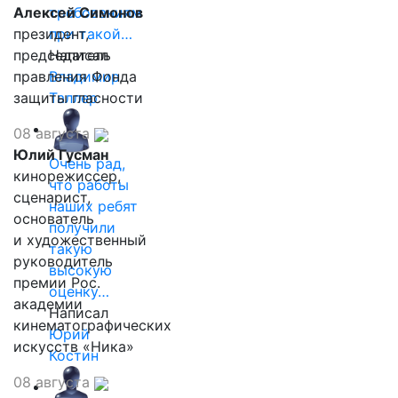
Алексей Симонов
требованиям
президент,
при такой…
председатель
Написал
правления Фонда
Владимир
защиты гласности
Таллер
08 августа
Юлий Гусман
Очень рад,
кинорежиссер,
что работы
сценарист,
наших ребят
основатель
получили
и художественный
такую
руководитель
высокую
премии Рос.
оценку…
академии
Написал
кинематографических
Юрий
искусств «Ника»
Костин
08 августа