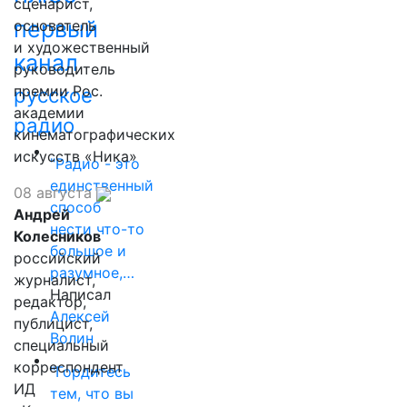
сценарист,
первый
основатель
и художественный
канал
руководитель
премии Рос.
русское
академии
радио
кинематографических
искусств «Ника»
"Радио - это
единственный
08 августа
способ
Андрей
нести что-то
Колесников
большое и
российский
разумное,…
журналист,
Написал
редактор,
Алексей
публицист,
Волин
специальный
корреспондент
"Гордитесь
ИД
тем, что вы