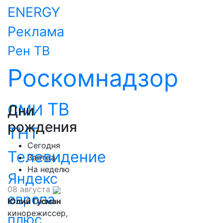
ENERGY
Реклама
Рен ТВ
Роскомнадзор
ТВ
СМИ
Дни
рождения
ТНТ
Сегодня
Телевидение
Завтра
На неделю
Яндекс
08 августа
европа
Юлий Гусман
кинорежиссер,
плюс