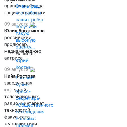
правления Фонда
Очень рад,
защиты гласности
что работы
наших ребят
09 августа
получили
Юлия Богатикова
такую
российский
высокую
продюсер,
оценку…
медиаменеджер,
Написал
актриса
Юрий
Костин
09 августа
Нина Ростова
Евгений
заведующая
Кузин,
кафедрой
пресс-
телевизионных,
секретарь
радио и интернет
«Общественного
технологий
телевидения
факультета
России»:
журналистики
Премия