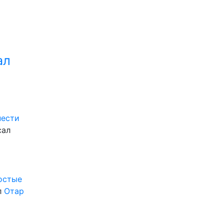
ал
нести
сал
ростые
л
Отар