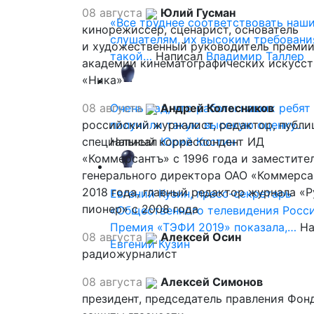
08 августа
Юлий Гусман
«Все труднее соответствовать наш
кинорежиссер, сценарист, основатель
слушателям, их высоким требовани
и художественный руководитель премии
такой…
Написал
Владимир Таллер
академии кинематографических искусст
«Ника»
08 августа
Очень рад, что работы наших ребят
Андрей Колесников
российский журналист, редактор, публи
получили такую высокую оценку…
специальный корреспондент ИД
Написал
Юрий Костин
«Коммерсантъ» с 1996 года и заместите
генерального директора ОАО «Коммерса
2018 года, главный редактор журнала «
Евгений Кузин, пресс-секретарь
пионер» с 2008 года
«Общественного телевидения Росси
Премия «ТЭФИ 2019» показала,…
На
08 августа
Алексей Осин
Евгений Кузин
радиожурналист
08 августа
Алексей Симонов
президент, председатель правления Фон