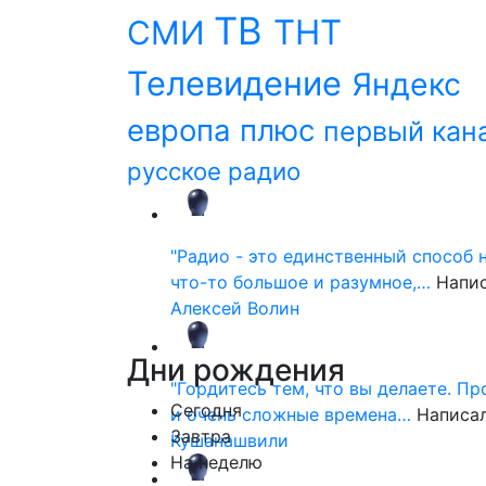
ТВ
ТНТ
СМИ
Телевидение
Яндекс
европа плюс
первый кан
русское радио
"Радио - это единственный способ 
что-то большое и разумное,…
Напи
Алексей Волин
Дни
рождения
"Гордитесь тем, что вы делаете. П
Сегодня
и очень сложные времена…
Написа
Завтра
Кушанашвили
На неделю