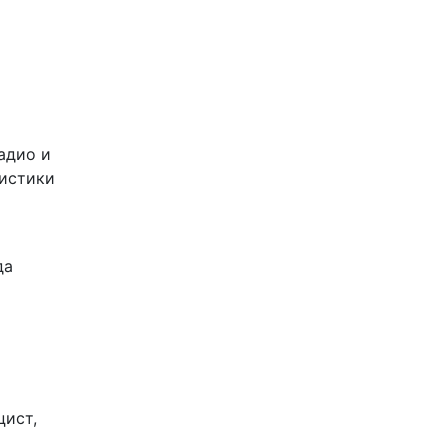
адио и
листики
да
цист,