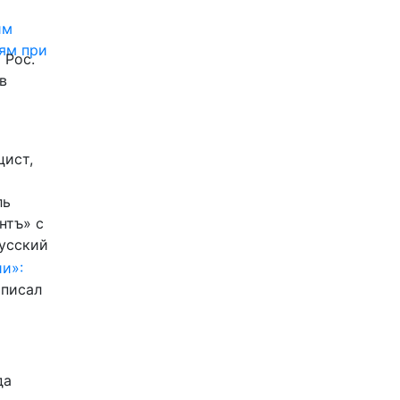
им
ям при
 Рос.
в
цист,
ль
нтъ» с
Русский
и»:
писал
да