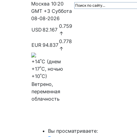
Москва
10:20
GMT +3
Суббота
08-08-2026
0.759
USD
82.167
↑
0.778
EUR
94.837
↑
+14
˚C (днем
+17
˚C, ночью
+10
˚C)
Ветрено,
переменная
облачность
МедиаПрофи
Главное
Медиарыно
Вы просматриваете: