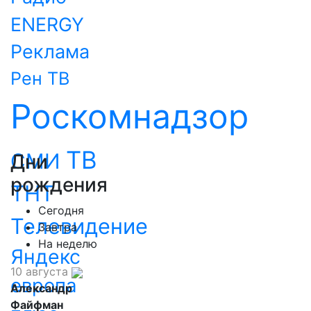
ENERGY
Реклама
Рен ТВ
Роскомнадзор
ТВ
СМИ
Дни
рождения
ТНТ
Сегодня
Телевидение
Завтра
На неделю
Яндекс
10 августа
европа
Александр
Файфман