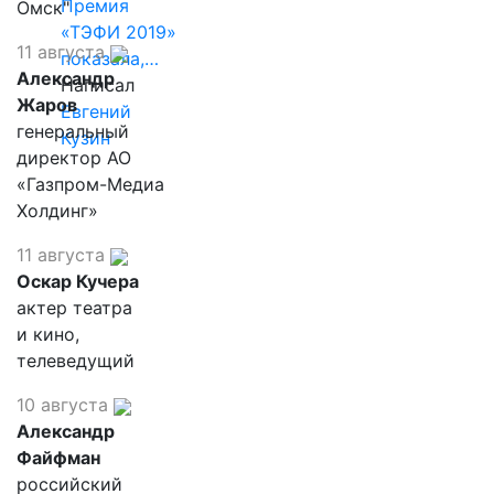
Премия
Омск"
«ТЭФИ 2019»
11 августа
показала,…
Александр
Написал
Жаров
Евгений
генеральный
Кузин
директор АО
«Газпром-Медиа
Холдинг»
11 августа
Оскар Кучера
актер театра
и кино,
телеведущий
10 августа
Александр
Файфман
российский