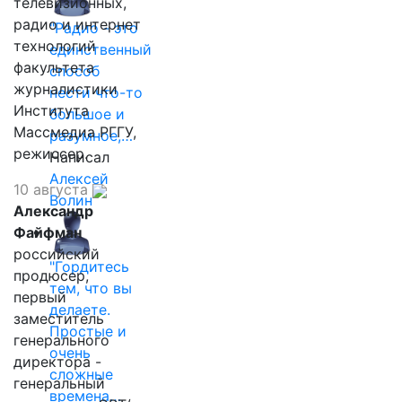
телевизионных,
радио и интернет
"Радио - это
технологий
единственный
факультета
способ
журналистики
нести что-то
Института
большое и
Массмедиа РГГУ,
разумное,…
режиссер.
Написал
Алексей
10 августа
Волин
Александр
Файфман
российский
"Гордитесь
продюсер,
тем, что вы
первый
делаете.
заместитель
Простые и
генерального
очень
директора -
сложные
генеральный
времена…