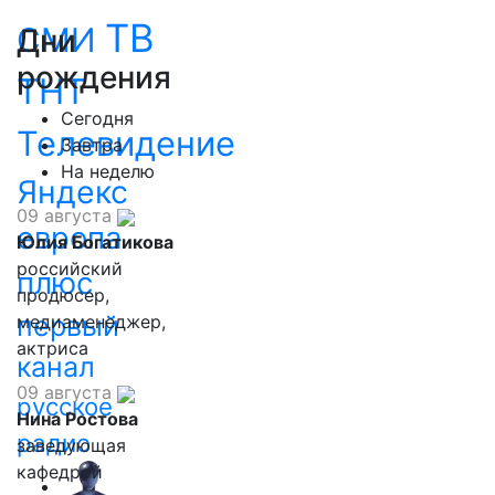
ТВ
СМИ
Дни
рождения
ТНТ
Сегодня
Телевидение
Завтра
На неделю
Яндекс
09 августа
европа
Юлия Богатикова
российский
плюс
продюсер,
первый
медиаменеджер,
актриса
канал
09 августа
русское
Нина Ростова
радио
заведующая
кафедрой