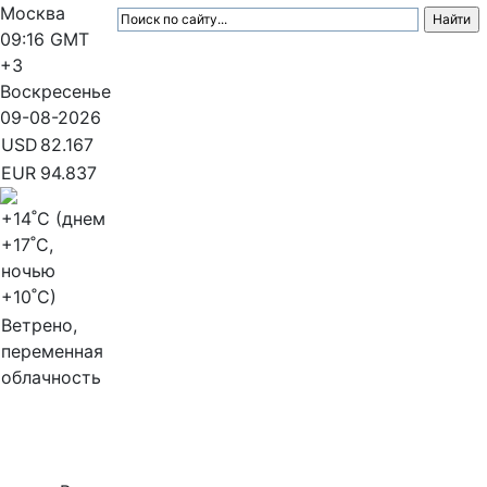
Москва
09:16
GMT
+3
Воскресенье
09-08-2026
USD
82.167
EUR
94.837
+14
˚C (днем
+17
˚C,
ночью
+10
˚C)
Ветрено,
переменная
облачность
МедиаПрофи