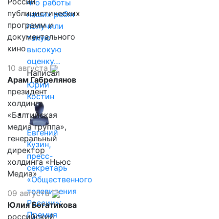
России
что работы
публицистических
наших ребят
программ и
получили
документального
такую
кино
высокую
оценку…
10 августа
Написал
Арам Габрелянов
Юрий
президент
Костин
холдинга
«Балтийская
медиа группа»,
Евгений
генеральный
Кузин,
директор
пресс-
холдинга «Ньюс
секретарь
Медиа»
«Общественного
телевидения
09 августа
России»:
Юлия Богатикова
Премия
российский