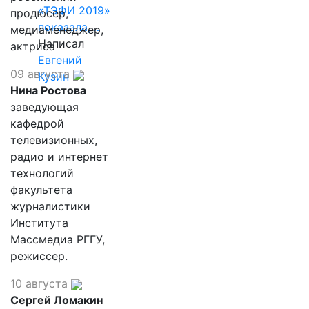
«ТЭФИ 2019»
продюсер,
показала,…
медиаменеджер,
Написал
актриса
Евгений
09 августа
Кузин
Нина Ростова
заведующая
кафедрой
телевизионных,
радио и интернет
технологий
факультета
журналистики
Института
Массмедиа РГГУ,
режиссер.
10 августа
Сергей Ломакин