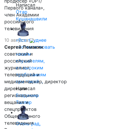
продюсер «ОРТ/
Написал
Первого канала»,
Отар
член Академии
Кушанашвили
российского
телевидения
10 августа
«Все труднее
Сергей Ломакин
соответствовать
советский и
нашим
российский
слушателям,
журналист,
их высоким
телеведущий и
требованиям
медиаменеджер, директор
при такой…
дирекции
Написал
регионального
Владимир
вещания и
Таллер
спецпроектов
Общественного
телевидения
Очень рад,