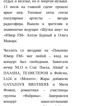
отдых и веселье, но и энергия музыки.
13 июля на главной сцене прошло
яркое шоу. Топовые хиты спели
популярные артисты – звезды
радиоэфира. Вышли к зрителям и
знаменитые ведущие «Шутки шоу» на
«Юмор FM» Антон Бурный и Ольга
Мажара.
Чиллить со звездами на «Пикнике
Юмор FM» мог любой – вход на
концерт был свободным. Зажигали
вечер NLO и Стас Пьеха, Akmal' и
DAASHA, ТЕ100СТЕРОН и Фейгин,
Lx24 и «Мохито». Жары добавили
GAYAZOV$ BROTHER$ и Митя
Фомин, романтики – участницы
группы «Фабрика». Завершился
концерт зажигательными