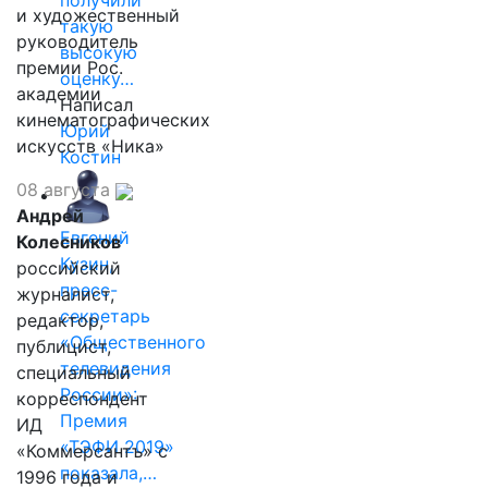
получили
и художественный
такую
руководитель
высокую
премии Рос.
оценку…
академии
Написал
кинематографических
Юрий
искусств «Ника»
Костин
08 августа
Андрей
Евгений
Колесников
Кузин,
российский
пресс-
журналист,
секретарь
редактор,
«Общественного
публицист,
телевидения
специальный
России»:
корреспондент
Премия
ИД
«ТЭФИ 2019»
«Коммерсантъ» с
показала,…
1996 года и