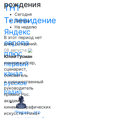
рождения
ТНТ
Сегодня
Телевидение
Завтра
На неделю
Яндекс
В этот период нет
европа
дней рождений.
08 августа
плюс
Юлий Гусман
первый
кинорежиссер,
сценарист,
канал
основатель
и художественный
русское
руководитель
радио
премии Рос.
академии
кинематографических
"Радио - это
искусств «Ника»