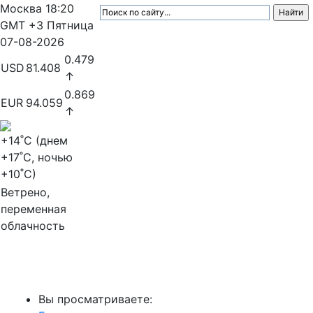
Москва
18:20
GMT +3
Пятница
07-08-2026
0.479
USD
81.408
↑
0.869
EUR
94.059
↑
+14
˚C (днем
+17
˚C, ночью
+10
˚C)
Ветрено,
переменная
облачность
МедиаПрофи
Вы просматриваете: