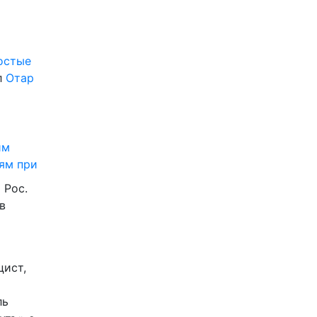
ростые
л
Отар
им
ям при
 Рос.
в
цист,
ль