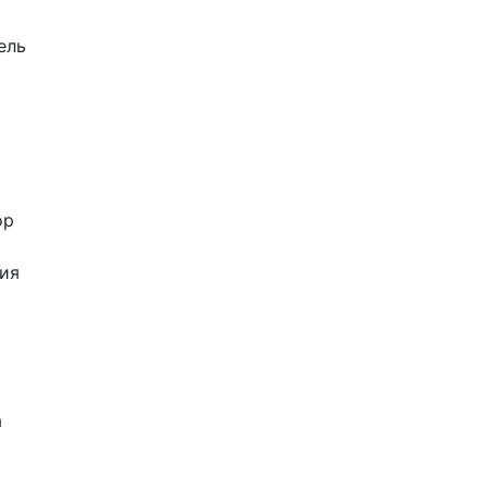
ель
ор
ия
а