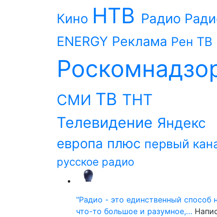
НТВ
Радио
Кино
Ради
ENERGY
Реклама
Рен ТВ
Роскомнадзо
ТВ
ТНТ
СМИ
Телевидение
Яндекс
европа плюс
первый кан
русское радио
"Радио - это единственный способ 
что-то большое и разумное,…
Напи