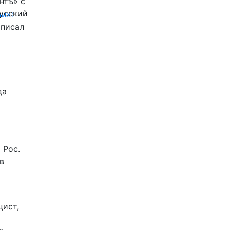
нтъ» с
Русский
и»:
писал
да
 Рос.
в
цист,