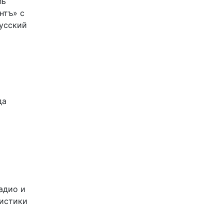
ль
нтъ» с
Русский
да
адио и
листики