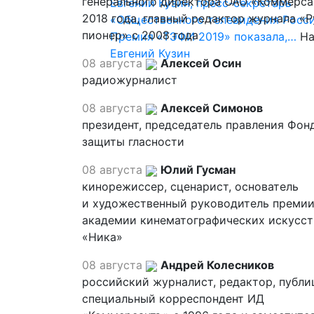
генерального директора ОАО «Коммерса
Евгений Кузин, пресс-секретарь
2018 года, главный редактор журнала «
«Общественного телевидения Росси
пионер» с 2008 года
Премия «ТЭФИ 2019» показала,…
На
Евгений Кузин
08 августа
Алексей Осин
радиожурналист
08 августа
Алексей Симонов
президент, председатель правления Фон
защиты гласности
08 августа
Юлий Гусман
кинорежиссер, сценарист, основатель
и художественный руководитель премии
академии кинематографических искусст
«Ника»
08 августа
Андрей Колесников
российский журналист, редактор, публи
специальный корреспондент ИД