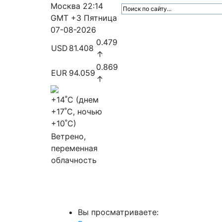
Москва
22:14
GMT +3
Пятница
07-08-2026
0.479
USD
81.408
↑
0.869
EUR
94.059
↑
+14
˚C (днем
+17
˚C, ночью
+10
˚C)
Ветрено,
переменная
облачность
МедиаПрофи
Главное
Медиарыно
Вы просматриваете: