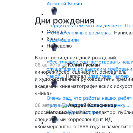
Алексей Волин
Дни
рождения
"Гордитесь тем, что вы делаете. П
Сегодня
и очень сложные времена…
Написа
Завтра
Кушанашвили
На неделю
В этот период нет дней рождений.
«Все труднее соответствовать наш
08 августа
Юлий Гусман
слушателям, их высоким требовани
кинорежиссер, сценарист, основатель
такой…
Написал
Владимир Таллер
и художественный руководитель премии
академии кинематографических искусст
«Ника»
Очень рад, что работы наших ребят
08 августа
получили такую высокую оценку…
Андрей Колесников
российский журналист, редактор, публи
Написал
Юрий Костин
специальный корреспондент ИД
«Коммерсантъ» с 1996 года и заместите