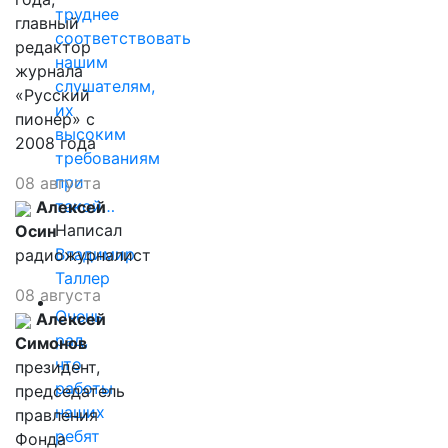
труднее
главный
соответствовать
редактор
нашим
журнала
слушателям,
«Русский
их
пионер» с
высоким
2008 года
требованиям
при
08 августа
такой…
Алексей
Написал
Осин
Владимир
радиожурналист
Таллер
08 августа
Очень
Алексей
рад,
Симонов
что
президент,
работы
председатель
наших
правления
ребят
Фонда