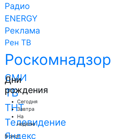
Радио
ENERGY
Реклама
Рен ТВ
Роскомнадзор
СМИ
Дни
рождения
ТВ
Сегодня
ТНТ
Завтра
На
Телевидение
неделю
Яндекс
В этот