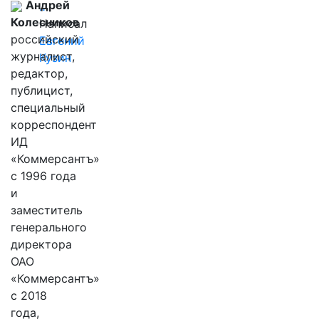
Андрей
…
Колесников
Написал
российский
Евгений
журналист,
Кузин
редактор,
публицист,
специальный
корреспондент
ИД
«Коммерсантъ»
с 1996 года
и
заместитель
генерального
директора
ОАО
«Коммерсантъ»
с 2018
года,