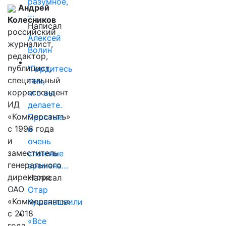
разумное,
Андрей
…
Колесников
Написал
российский
Алексей
журналист,
Волин
редактор,
публицист,
"Гордитесь
специальный
тем,
корреспондент
что вы
ИД
делаете.
«Коммерсантъ»
Простые
с 1996 года
и
и
очень
заместитель
сложные
генерального
времена…
директора
Написал
ОАО
Отар
«Коммерсантъ»
Кушанашвили
с 2018
«Все
года,