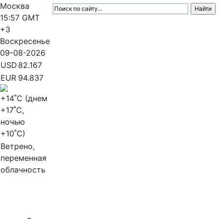
Москва
15:57
GMT
+3
Воскресенье
09-08-2026
USD
82.167
EUR
94.837
+14
˚C (днем
+17
˚C,
ночью
+10
˚C)
Ветрено,
переменная
облачность
МедиаПрофи