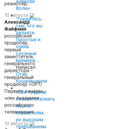
Алексей
режиссер.
Волин
10 августа
"Гордитесь
Александр
тем, что вы
Файфман
делаете.
российский
Простые и
продюсер,
очень
первый
сложные
заместитель
времена…
генерального
Написал
директора -
Отар
генеральный
Кушанашвили
продюсер «ОРТ/
Первого канала»,
«Все труднее
член Академии
соответствовать
российского
нашим
телевидения
слушателям,
их высоким
10 августа
требованиям