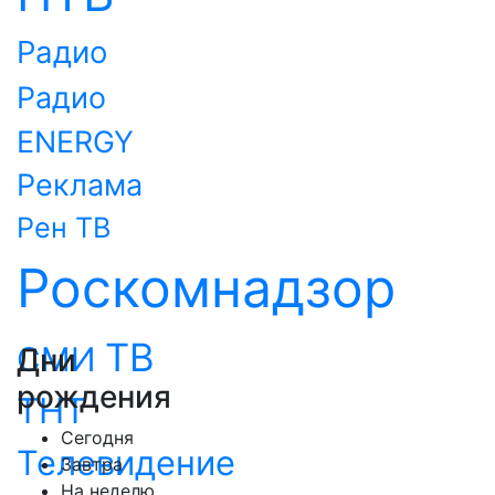
Радио
Радио
ENERGY
Реклама
Рен ТВ
Роскомнадзор
ТВ
СМИ
Дни
рождения
ТНТ
Сегодня
Телевидение
Завтра
На неделю