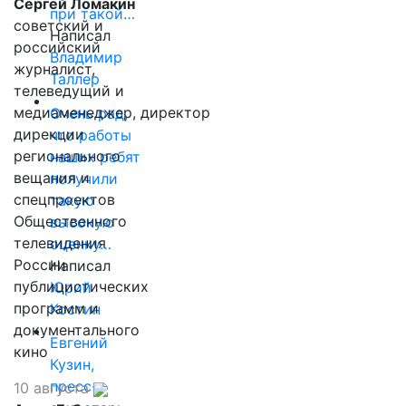
Сергей Ломакин
при такой…
советский и
Написал
российский
Владимир
журналист,
Таллер
телеведущий и
медиаменеджер, директор
Очень рад,
дирекции
что работы
регионального
наших ребят
вещания и
получили
спецпроектов
такую
Общественного
высокую
телевидения
оценку…
России
Написал
публицистических
Юрий
программ и
Костин
документального
Евгений
кино
Кузин,
пресс-
10 августа