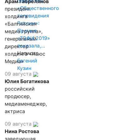
секретарь
Арам Габрелянов
«Общественного
президент
телевидения
холдинга
России»:
«Балтийская
Премия
медиа группа»,
«ТЭФИ 2019»
генеральный
показала,…
директор
Написал
холдинга «Ньюс
Евгений
Медиа»
Кузин
09 августа
Юлия Богатикова
российский
продюсер,
медиаменеджер,
актриса
09 августа
Нина Ростова
заведующая