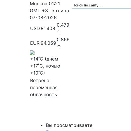
Москва
01:21
GMT +3
Пятница
07-08-2026
0.479
USD
81.408
↑
0.869
EUR
94.059
↑
+14
˚C (днем
+17
˚C, ночью
+10
˚C)
Ветрено,
переменная
облачность
МедиаПрофи
Главное
Медиарыно
Вы просматриваете: