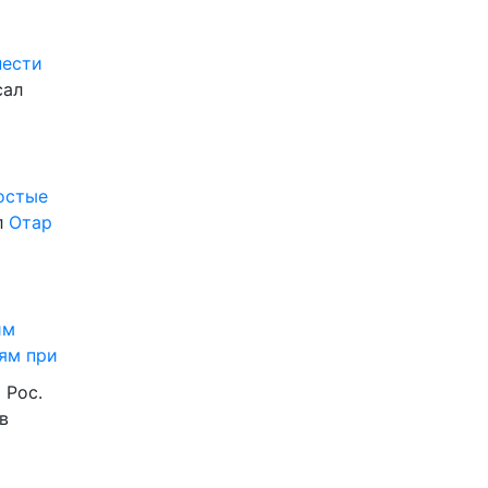
нести
сал
ростые
л
Отар
им
ям при
 Рос.
в