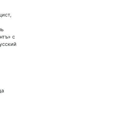
цист,
ль
нтъ» с
Русский
да