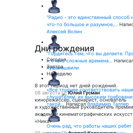
"Радио - это единственный способ 
что-то большое и разумное,…
Напи
Алексей Волин
Дни
рождения
"Гордитесь тем, что вы делаете. П
Сегодня
и очень сложные времена…
Написа
Завтра
Кушанашвили
На неделю
В этот период нет дней рождений.
«Все труднее соответствовать наш
08 августа
Юлий Гусман
слушателям, их высоким требовани
кинорежиссер, сценарист, основатель
такой…
Написал
Владимир Таллер
и художественный руководитель премии
академии кинематографических искусст
«Ника»
Очень рад, что работы наших ребят