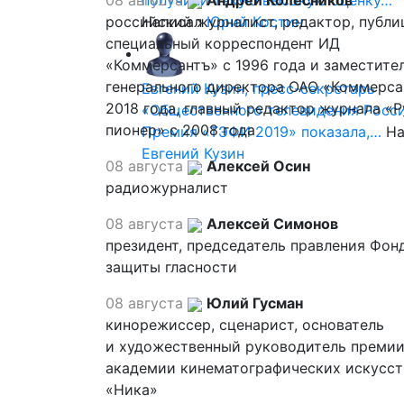
08 августа
получили такую высокую оценку…
Андрей Колесников
российский журналист, редактор, публи
Написал
Юрий Костин
специальный корреспондент ИД
«Коммерсантъ» с 1996 года и заместите
генерального директора ОАО «Коммерса
Евгений Кузин, пресс-секретарь
2018 года, главный редактор журнала «
«Общественного телевидения Росси
пионер» с 2008 года
Премия «ТЭФИ 2019» показала,…
На
Евгений Кузин
08 августа
Алексей Осин
радиожурналист
08 августа
Алексей Симонов
президент, председатель правления Фон
защиты гласности
08 августа
Юлий Гусман
кинорежиссер, сценарист, основатель
и художественный руководитель премии
академии кинематографических искусст
«Ника»