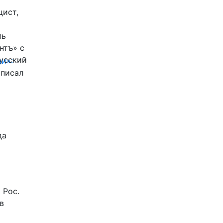
цист,
ль
нтъ» с
Русский
и»:
писал
да
 Рос.
в