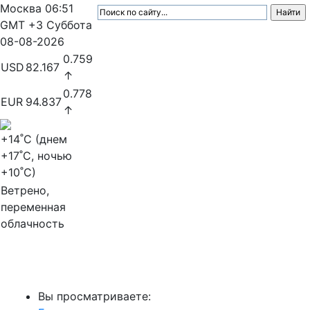
Москва
06:51
GMT +3
Суббота
08-08-2026
0.759
USD
82.167
↑
0.778
EUR
94.837
↑
+14
˚C (днем
+17
˚C, ночью
+10
˚C)
Ветрено,
переменная
облачность
МедиаПрофи
Вы просматриваете: