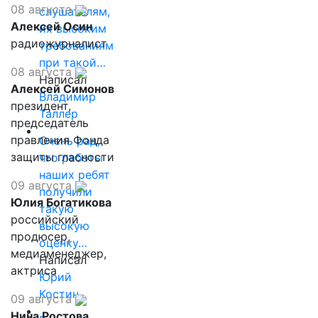
08 августа
слушателям,
Алексей Осин
их высоким
радиожурналист
требованиям
при такой…
08 августа
Написал
Алексей Симонов
Владимир
президент,
Таллер
председатель
правления Фонда
Очень рад,
защиты гласности
что работы
наших ребят
09 августа
получили
Юлия Богатикова
такую
российский
высокую
продюсер,
оценку…
медиаменеджер,
Написал
актриса
Юрий
Костин
09 августа
Нина Ростова