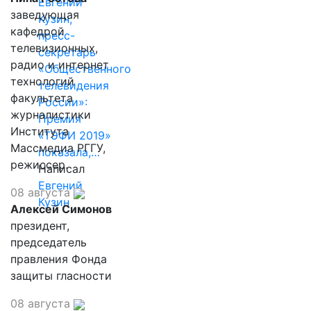
Евгений
заведующая
Кузин,
кафедрой
пресс-
телевизионных,
секретарь
радио и интернет
«Общественного
технологий
телевидения
факультета
России»:
журналистики
Премия
Института
«ТЭФИ 2019»
Массмедиа РГГУ,
показала,…
режиссер.
Написал
Евгений
08 августа
Кузин
Алексей Симонов
президент,
председатель
правления Фонда
защиты гласности
08 августа