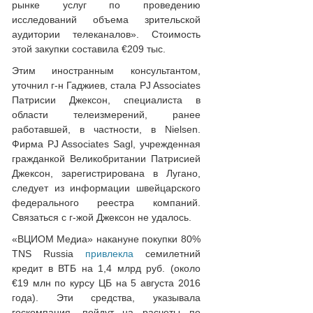
рынке услуг по проведению
исследований объема зрительской
аудитории телеканалов». Стоимость
этой закупки составила €209 тыс.
Этим иностранным консультантом,
уточнил г-н Гаджиев, стала PJ Associates
Патрисии Джексон, специалиста в
области телеизмерений, ранее
работавшей, в частности, в Nielsen.
Фирма PJ Associates Sagl, учрежденная
гражданкой Великобритании Патрисией
Джексон, зарегистрирована в Лугано,
следует из информации швейцарского
федерального реестра компаний.
Связаться с г-жой Джексон не удалось.
«ВЦИОМ Медиа» накануне покупки 80%
TNS Russia
привлекла
семилетний
кредит в ВТБ на 1,4 млрд руб. (около
€19 млн по курсу ЦБ на 5 августа 2016
года). Эти средства, указывала
госкомпания, пойдут на расчеты по