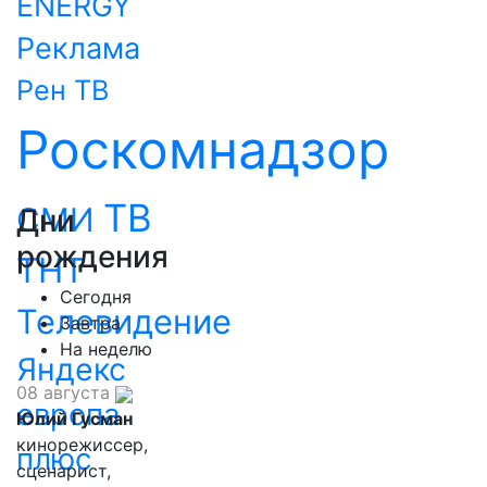
ENERGY
Реклама
Рен ТВ
Роскомнадзор
ТВ
СМИ
Дни
рождения
ТНТ
Сегодня
Телевидение
Завтра
На неделю
Яндекс
08 августа
европа
Юлий Гусман
кинорежиссер,
плюс
сценарист,