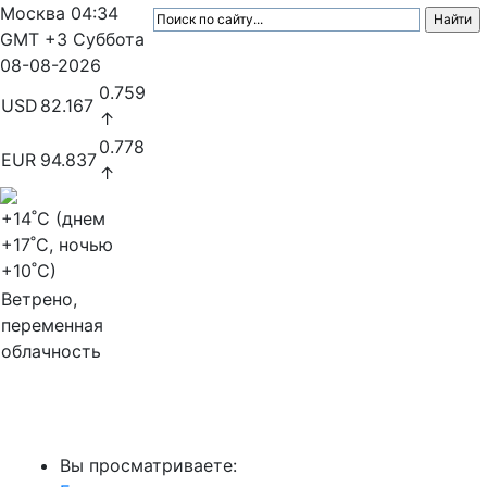
Москва
04:34
GMT +3
Суббота
08-08-2026
0.759
USD
82.167
↑
0.778
EUR
94.837
↑
+14
˚C (днем
+17
˚C, ночью
+10
˚C)
Ветрено,
переменная
облачность
МедиаПрофи
Вы просматриваете: