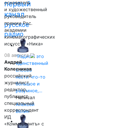
первый
основатель
и художественный
канал
руководитель
премии Рос.
русское
академии
радио
кинематографических
искусств «Ника»
08 августа
"Радио - это
Андрей
единственный
Колесников
способ
российский
нести что-то
журналист,
большое и
редактор,
разумное,…
публицист,
Написал
специальный
Алексей
корреспондент
Волин
ИД
«Коммерсантъ» с