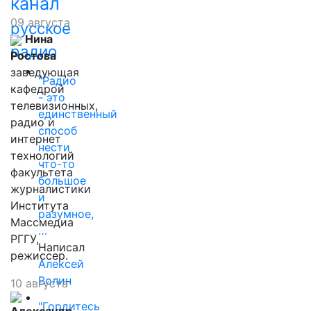
канал
09 августа
русское
Нина
радио
Ростова
заведующая
"Радио
кафедрой
- это
телевизионных,
единственный
радио и
способ
интернет
нести
технологий
что-то
факультета
большое
журналистики
и
Института
разумное,
Массмедиа
…
РГГУ,
Написал
режиссер.
Алексей
Волин
10 августа
"Гордитесь