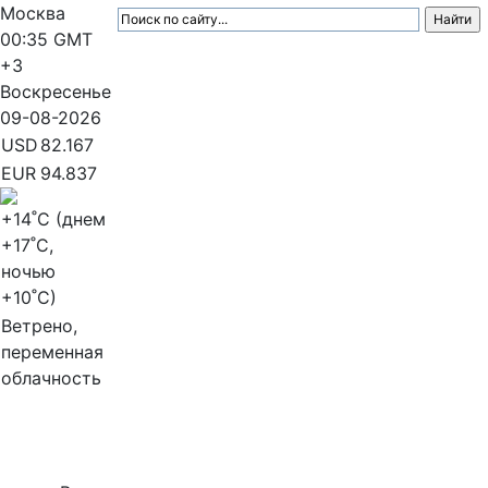
Москва
00:35
GMT
+3
Воскресенье
09-08-2026
USD
82.167
EUR
94.837
+14
˚C (днем
+17
˚C,
ночью
+10
˚C)
Ветрено,
переменная
облачность
МедиаПрофи