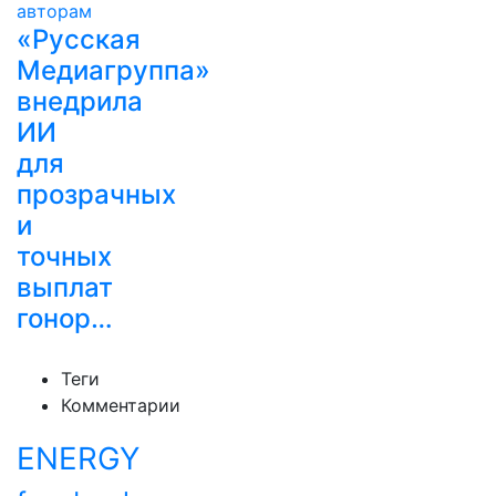
«Русская
Медиагруппа»
внедрила
ИИ
для
прозрачных
и
точных
выплат
гонор…
Теги
Комментарии
ENERGY