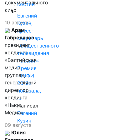
документального
Костин
кино
Евгений
10 августа
Кузин,
Арам
пресс-
Габрелянов
секретарь
президент
«Общественного
холдинга
телевидения
«Балтийская
России»:
медиа
Премия
группа»,
«ТЭФИ
генеральный
2019»
директор
показала,
холдинга
…
«Ньюс
Написал
Медиа»
Евгений
Кузин
09 августа
Юлия