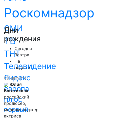
Роскомнадзор
СМИ
Дни
рождения
ТВ
Сегодня
ТНТ
Завтра
На
Телевидение
неделю
Яндекс
09 августа
Юлия
европа
Богатикова
российский
плюс
продюсер,
первый
медиаменеджер,
актриса