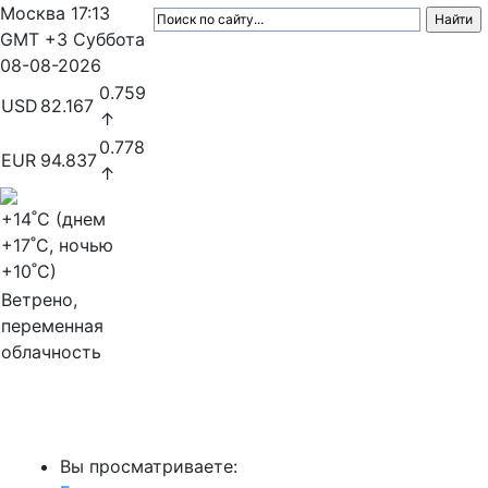
Москва
17:13
GMT +3
Суббота
08-08-2026
0.759
USD
82.167
↑
0.778
EUR
94.837
↑
+14
˚C (днем
+17
˚C, ночью
+10
˚C)
Ветрено,
переменная
облачность
МедиаПрофи
Вы просматриваете: