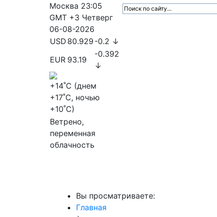
Москва
23:05
GMT +3
Четверг
06-08-2026
USD
80.929
-0.2 ↓
-0.392
EUR
93.19
↓
+14
˚C (днем
+17
˚C, ночью
+10
˚C)
Ветрено,
переменная
облачность
МедиаПрофи
Главное
Медиарыно
Вы просматриваете:
Главная