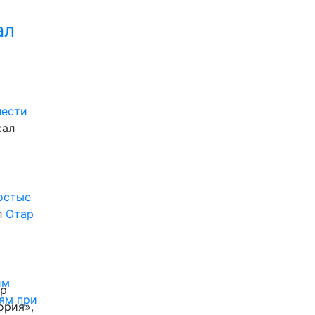
ал
нести
сал
ростые
л
Отар
им
ор
ям при
ория»,