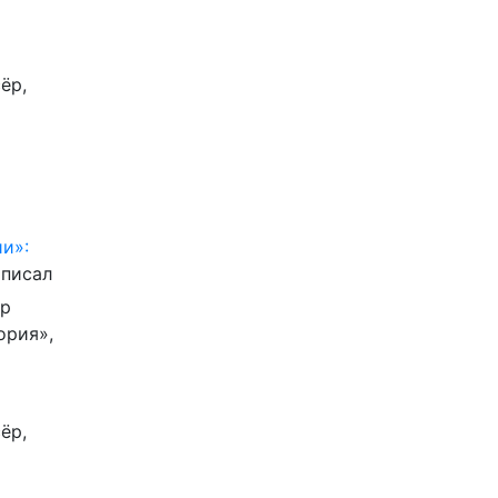
ёр,
и»:
писал
ор
ория»,
ёр,