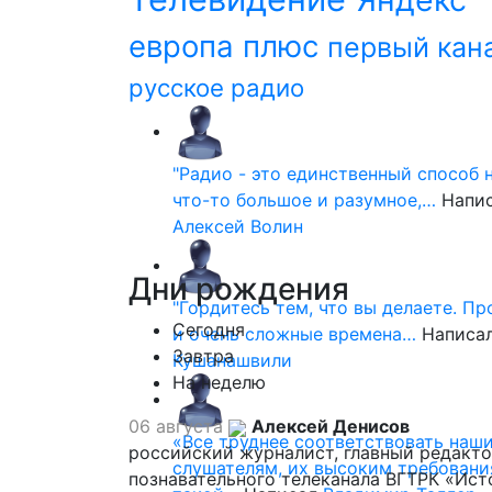
европа плюс
первый кан
русское радио
"Радио - это единственный способ 
что-то большое и разумное,…
Напи
Алексей Волин
Дни
рождения
"Гордитесь тем, что вы делаете. П
Сегодня
и очень сложные времена…
Написа
Завтра
Кушанашвили
На неделю
06 августа
Алексей Денисов
«Все труднее соответствовать наш
российский журналист, главный редакт
слушателям, их высоким требовани
познавательного телеканала ВГТРК «Ист