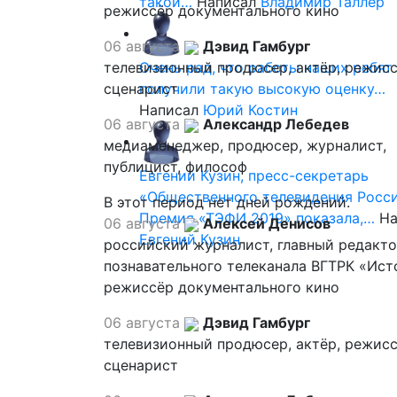
такой…
Написал
Владимир Таллер
режиссёр документального кино
06 августа
Дэвид Гамбург
телевизионный продюсер, актёр, режисс
Очень рад, что работы наших ребят
сценарист
получили такую высокую оценку…
Написал
Юрий Костин
06 августа
Александр Лебедев
медиаменеджер, продюсер, журналист,
публицист, философ
Евгений Кузин, пресс-секретарь
«Общественного телевидения Росси
В этот период нет дней рождений.
Премия «ТЭФИ 2019» показала,…
На
06 августа
Алексей Денисов
Евгений Кузин
российский журналист, главный редакт
познавательного телеканала ВГТРК «Ист
режиссёр документального кино
06 августа
Дэвид Гамбург
телевизионный продюсер, актёр, режисс
сценарист