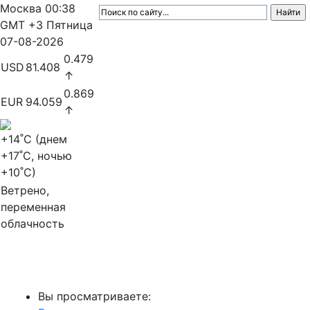
Москва
00:38
GMT +3
Пятница
07-08-2026
0.479
USD
81.408
↑
0.869
EUR
94.059
↑
+14
˚C (днем
+17
˚C, ночью
+10
˚C)
Ветрено,
переменная
облачность
МедиаПрофи
Вы просматриваете: