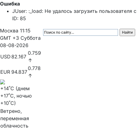
Ошибка
JUser: :_load: Не удалось загрузить пользователя с
ID: 85
Москва
11:15
GMT +3
Суббота
08-08-2026
0.759
USD
82.167
↑
0.778
EUR
94.837
↑
+14
˚C (днем
+17
˚C, ночью
+10
˚C)
Ветрено,
переменная
облачность