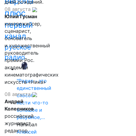
европа
дней рождений.
08 августа
плюс
Юлий Гусман
первый
кинорежиссер,
сценарист,
канал
основатель
и художественный
русское
руководитель
радио
премии Рос.
академии
кинематографических
"Радио - это
искусств «Ника»
единственный
08 августа
способ
Андрей
нести что-то
Колесников
большое и
российский
разумное,…
журналист,
Написал
редактор,
Алексей