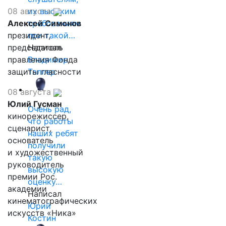
08 августа
их высоким
Алексей Симонов
требованиям
президент,
при такой…
председатель
Написал
правления Фонда
Владимир
защиты гласности
Таллер
08 августа
Юлий Гусман
Очень рад,
кинорежиссер,
что работы
сценарист,
наших ребят
основатель
получили
и художественный
такую
руководитель
высокую
премии Рос.
оценку…
академии
Написал
кинематографических
Юрий
искусств «Ника»
Костин