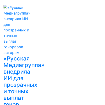
«Русская
Медиагруппа»
внедрила
ИИ для
прозрачных
и точных
выплат
гонор…