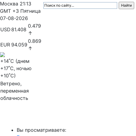
Москва
21:13
GMT +3
Пятница
07-08-2026
0.479
USD
81.408
↑
0.869
EUR
94.059
↑
+14
˚C (днем
+17
˚C, ночью
+10
˚C)
Ветрено,
переменная
облачность
МедиаПрофи
Вы просматриваете: