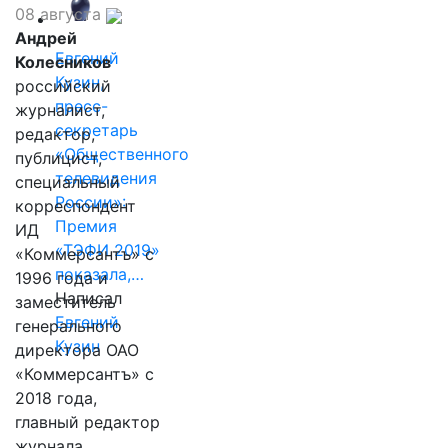
08 августа
Андрей
Евгений
Колесников
Кузин,
российский
пресс-
журналист,
секретарь
редактор,
«Общественного
публицист,
телевидения
специальный
России»:
корреспондент
Премия
ИД
«ТЭФИ 2019»
«Коммерсантъ» с
показала,…
1996 года и
Написал
заместитель
Евгений
генерального
Кузин
директора ОАО
«Коммерсантъ» с
2018 года,
главный редактор
журнала