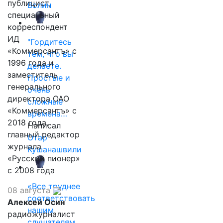
публицист,
Волин
специальный
корреспондент
ИД
"Гордитесь
«Коммерсантъ» с
тем, что вы
1996 года и
делаете.
заместитель
Простые и
генерального
очень
директора ОАО
сложные
«Коммерсантъ» с
времена…
2018 года,
Написал
главный редактор
Отар
журнала
Кушанашвили
«Русский пионер»
с 2008 года
«Все труднее
08 августа
соответствовать
Алексей Осин
нашим
радиожурналист
слушателям,