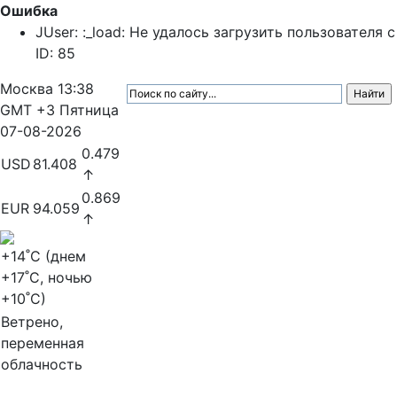
Ошибка
JUser: :_load: Не удалось загрузить пользователя с
ID: 85
Москва
13:38
GMT +3
Пятница
07-08-2026
0.479
USD
81.408
↑
0.869
EUR
94.059
↑
+14
˚C (днем
+17
˚C, ночью
+10
˚C)
Ветрено,
переменная
облачность