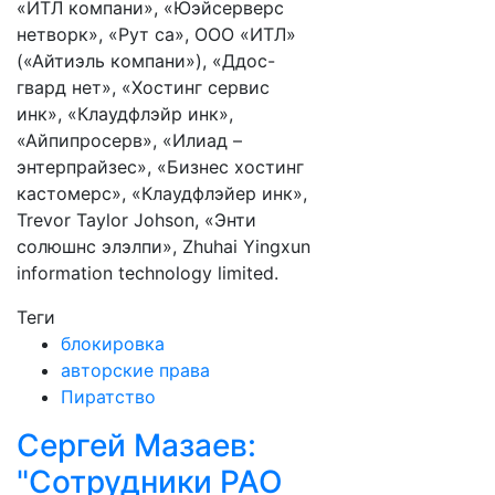
«ИТЛ компани», «Юэйсерверс
нетворк», «Рут са», ООО «ИТЛ»
(«Айтиэль компани»), «Ддос-
гвард нет», «Хостинг сервис
инк», «Клаудфлэйр инк»,
«Айпипросерв», «Илиад –
энтерпрайзес», «Бизнес хостинг
кастомерс», «Клаудфлэйер инк»,
Trevor Taylor Johson, «Энти
солюшнс элэлпи», Zhuhai Yingxun
information technology limited.
Теги
блокировка
авторские права
Пиратство
Сергей Мазаев:
"Сотрудники РАО