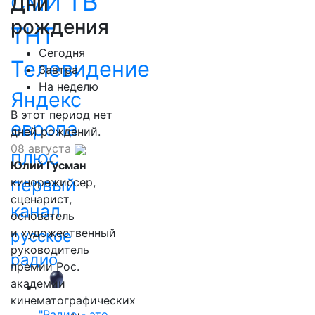
ТВ
СМИ
Дни
рождения
ТНТ
Сегодня
Телевидение
Завтра
На неделю
Яндекс
В этот период нет
европа
дней рождений.
08 августа
плюс
Юлий Гусман
первый
кинорежиссер,
сценарист,
канал
основатель
и художественный
русское
руководитель
радио
премии Рос.
академии
кинематографических
"Радио - это