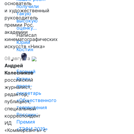
основатель
получили
и художественный
такую
руководитель
высокую
премии Рос.
оценку…
академии
Написал
кинематографических
Юрий
искусств «Ника»
Костин
08 августа
Андрей
Евгений
Колесников
Кузин,
российский
пресс-
журналист,
секретарь
редактор,
«Общественного
публицист,
телевидения
специальный
России»:
корреспондент
Премия
ИД
«ТЭФИ 2019»
«Коммерсантъ» с