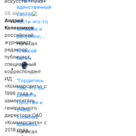
искусств «Ника»
единственный
08 августа
способ
Андрей
нести что-то
Колесников
большое и
российский
разумное,…
журналист,
Написал
редактор,
Алексей
публицист,
Волин
специальный
корреспондент
ИД
"Гордитесь
«Коммерсантъ» с
тем, что вы
1996 года и
делаете.
заместитель
Простые и
генерального
очень
директора ОАО
сложные
«Коммерсантъ» с
времена…
2018 года,
Написал