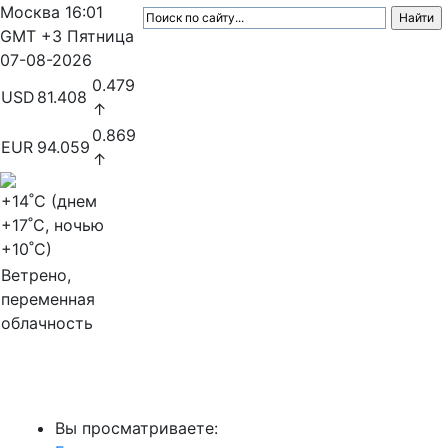
Москва
16:01
GMT +3
Пятница
07-08-2026
0.479
USD
81.408
↑
0.869
EUR
94.059
↑
+14
˚C (днем
+17
˚C, ночью
+10
˚C)
Ветрено,
переменная
облачность
МедиаПрофи
Вы просматриваете: