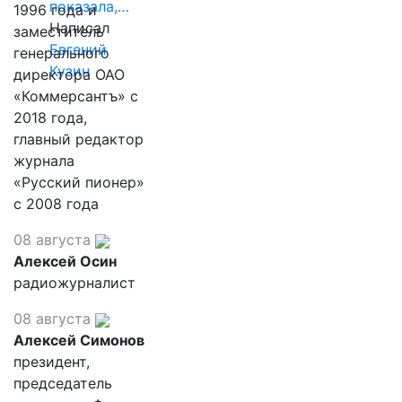
показала,…
1996 года и
Написал
заместитель
Евгений
генерального
Кузин
директора ОАО
«Коммерсантъ» с
2018 года,
главный редактор
журнала
«Русский пионер»
с 2008 года
08 августа
Алексей Осин
радиожурналист
08 августа
Алексей Симонов
президент,
председатель