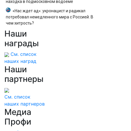
находка в подмосковном водоеме
«Нас ждет ад»: укронацист и радикал
потребовал немедленного мира с Россией. В
чем хитрость?
Наши
Какие переводы могут заблокировать
банки?
награды
См. список
наших наград
Наши
партнеры
См. список
наших партнеров
Медиа
Профи