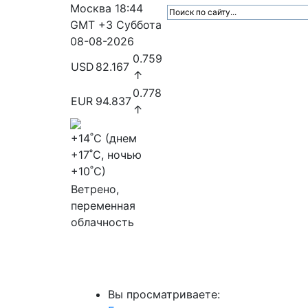
Москва
18:44
GMT +3
Суббота
08-08-2026
0.759
USD
82.167
↑
0.778
EUR
94.837
↑
+14
˚C (днем
+17
˚C, ночью
+10
˚C)
Ветрено,
переменная
облачность
МедиаПрофи
Главное
Медиарыно
Вы просматриваете: