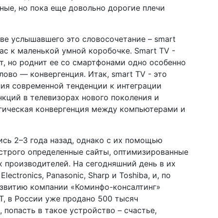
ные, но пока еще довольно дорогие плечи
ве услышавшего это словосочетание – smart
нас к маленькой умной коробочке. Smart TV -
т, но роднит ее со смартфонами одно особенно
ово — конвергенция. Итак, smart TV - это
ния современной тенденции к интеграции
нкций в телевизорах нового поколения и
огическая конвергенция между компьютерами и
сь 2–3 года назад, однако с их помощью
 строго определенные сайты, оптимизированные
х производителей. На сегодняшний день в их
lectronics, Panasonic, Sharp и Toshiba, и, по
звитию компании «Коминфо-консалтинг»
, в России уже продано 500 тысяч
 попасть в такое устройство – счастье,