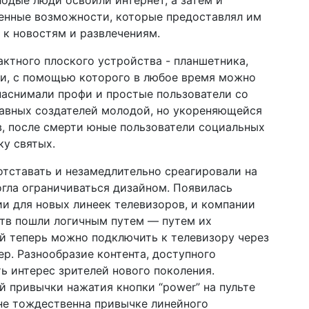
лодые люди освоили интернет, а затем и
енные возможности, которые предоставлял им
 к новостям и развлечениям.
ктного плоского устройства - планшетника,
и, с помощью которого в любое время можно
о наснимали профи и простые пользователи со
главных создателей молодой, но укореняющейся
, после смерти юные пользователи социальных
ку святых.
тставать и незамедлительно среагировали на
огла ограничиваться дизайном. Появилась
ии для новых линеек телевизоров, и компании
тв пошли логичным путем — путем их
й теперь можно подключить к телевизору через
ер. Разнообразие контента, доступного
ь интерес зрителей нового поколения.
 привычки нажатия кнопки “power” на пульте
не тождественна привычке линейного