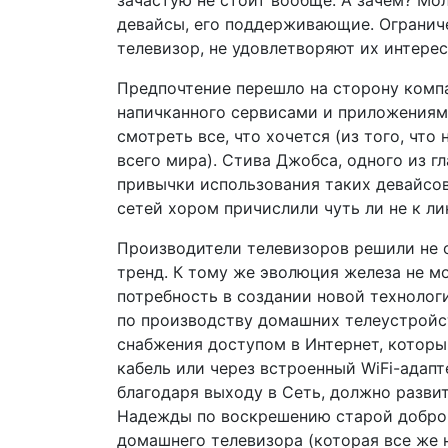
зачастую не стоит вообще. А зачем? Мо
девайсы, его поддерживающие. Огранич
телевизор, не удовлетворяют их интерес
Предпочтение перешло на сторону компа
напичканного сервисами и приложениям
смотреть все, что хочется (из того, чт
всего мира). Стива Джобса, одного из 
привычки использования таких девайсов
сетей хором причислили чуть ли не к ли
Производители телевизоров решили не о
тренд. К тому же эволюция железа не м
потребность в создании новой технолог
по производству домашних телеустройс
снабжения доступом в Интернет, которы
кабель или через встроенный WiFi-адапт
благодаря выходу в Сеть, должно развит
Надежды по воскрешению старой доброй
домашнего телевизора (которая все же 