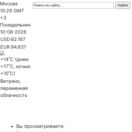
Москва
15:29
GMT
+3
Понедельник
10-08-2026
USD
82.167
EUR
94.837
+14
˚C (днем
+17
˚C, ночью
+10
˚C)
Ветрено,
переменная
облачность
МедиаПрофи
Вы просматриваете: