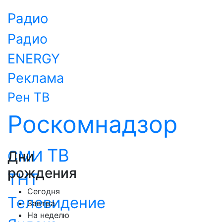
Радио
Радио
ENERGY
Реклама
Рен ТВ
Роскомнадзор
ТВ
СМИ
Дни
рождения
ТНТ
Сегодня
Телевидение
Завтра
На неделю