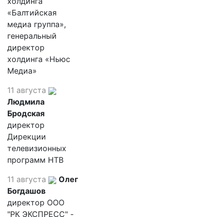
холдинга
«Балтийская
медиа группа»,
генеральный
директор
холдинга «Ньюс
Медиа»
11 августа
Людмила
Бродская
директор
Дирекции
телевизионных
программ НТВ
11 августа
Олег
Богдашов
директор ООО
"РК ЭКСПРЕСС" -