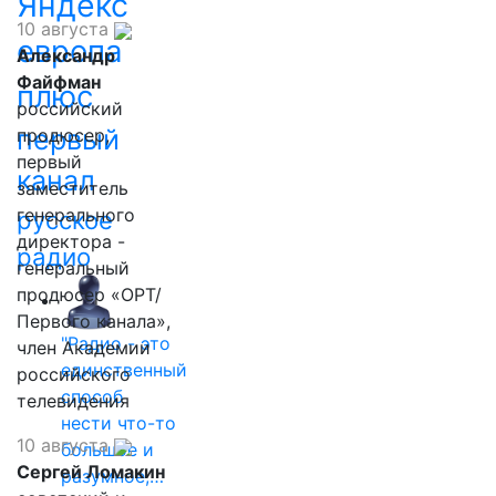
Яндекс
10 августа
европа
Александр
Файфман
плюс
российский
первый
продюсер,
первый
канал
заместитель
генерального
русское
директора -
радио
генеральный
продюсер «ОРТ/
Первого канала»,
"Радио - это
член Академии
единственный
российского
способ
телевидения
нести что-то
10 августа
большое и
Сергей Ломакин
разумное,…