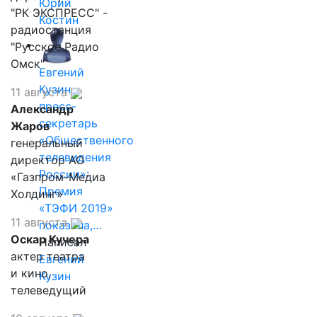
Юрий
"РК ЭКСПРЕСС" -
Костин
радиостанция
"Русское Радио
Омск"
Евгений
Кузин,
11 августа
пресс-
Александр
секретарь
Жаров
«Общественного
генеральный
телевидения
директор АО
России»:
«Газпром-Медиа
Премия
Холдинг»
«ТЭФИ 2019»
11 августа
показала,…
Оскар Кучера
Написал
актер театра
Евгений
и кино,
Кузин
телеведущий