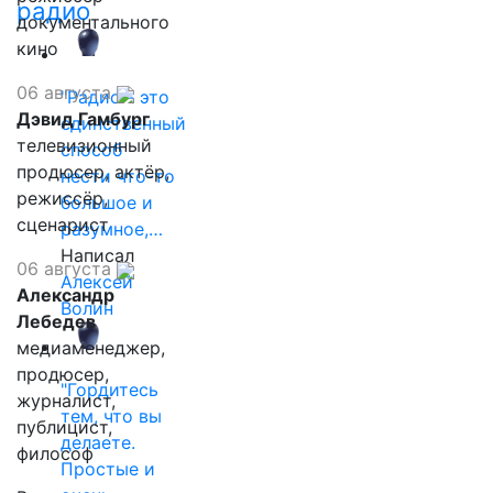
радио
документального
кино
06 августа
"Радио - это
Дэвид Гамбург
единственный
телевизионный
способ
продюсер, актёр,
нести что-то
режиссёр,
большое и
сценарист
разумное,…
Написал
06 августа
Алексей
Александр
Волин
Лебедев
медиаменеджер,
продюсер,
"Гордитесь
журналист,
тем, что вы
публицист,
делаете.
философ
Простые и