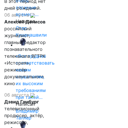
очень
В этот период нет
сложные
дней рождений.
времена…
06 августа
Написал
Алексей Денисов
Отар
российский
Кушанашвили
журналист,
главный редактор
познавательного
телеканала ВГТРК
«Все труднее
«История»,
соответствовать
режиссёр
нашим
документального
слушателям,
кино
их высоким
требованиям
06 августа
при такой…
Дэвид Гамбург
Написал
телевизионный
Владимир
продюсер, актёр,
Таллер
режиссёр,