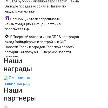
Для русских - миллион евро сверху: Лайма
Вайкуле продает особняк в Латвии по
нацистской логике
Бельгийцы стали запрашивать
«визы традиционных ценностей» в
посольстве РФ
В Тверской области из-за БПЛА пострадал
склад Вайлдберриз и постройки в СНТ –
Новости Твери и городов Тверской области
сегодня - Afanasy.biz – Тверские новости.
Новости
Наши
Сафонов пропустил два мяча и был
награды
заменён в матче с «Мальоркой». Российский
вратарь уступил место Шевалье в перерыве
См. список
наших наград
Наши
партнеры