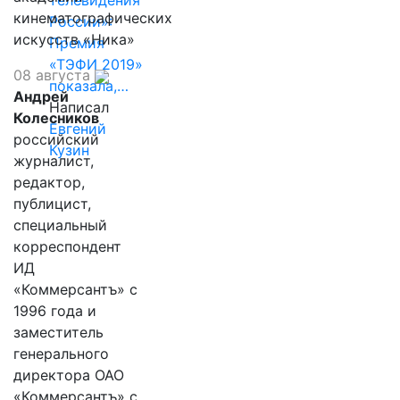
телевидения
кинематографических
России»:
искусств «Ника»
Премия
«ТЭФИ 2019»
08 августа
показала,…
Андрей
Написал
Колесников
Евгений
российский
Кузин
журналист,
редактор,
публицист,
специальный
корреспондент
ИД
«Коммерсантъ» с
1996 года и
заместитель
генерального
директора ОАО
«Коммерсантъ» с