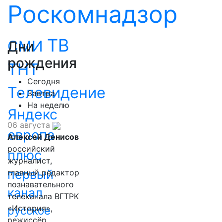
Роскомнадзор
ТВ
СМИ
Дни
рождения
ТНТ
Сегодня
Телевидение
Завтра
На неделю
Яндекс
06 августа
европа
Алексей Денисов
российский
плюс
журналист,
первый
главный редактор
познавательного
канал
телеканала ВГТРК
«История»,
русское
режиссёр