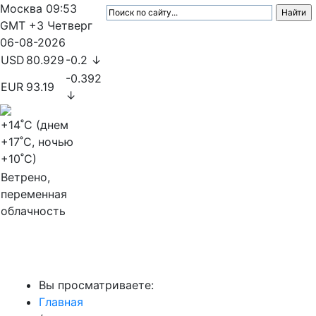
Москва
09:53
GMT +3
Четверг
06-08-2026
USD
80.929
-0.2 ↓
-0.392
EUR
93.19
↓
+14
˚C (днем
+17
˚C, ночью
+10
˚C)
Ветрено,
переменная
облачность
МедиаПрофи
Вы просматриваете:
Главная