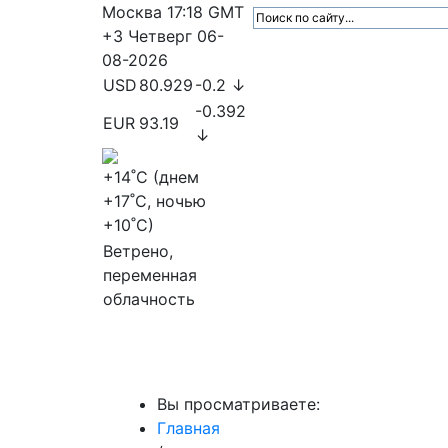
Москва
17:18
GMT
+3
Четверг
06-
08-2026
USD
80.929
-0.2 ↓
-0.392
EUR
93.19
↓
+14
˚C (днем
+17
˚C, ночью
+10
˚C)
Ветрено,
переменная
облачность
МедиаПрофи
Главное
Медиарыно
Вы просматриваете:
Главная