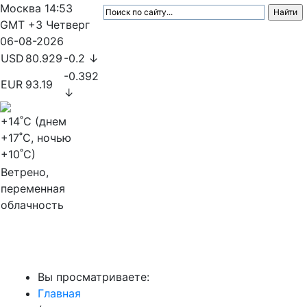
Москва
14:53
GMT +3
Четверг
06-08-2026
USD
80.929
-0.2 ↓
-0.392
EUR
93.19
↓
+14
˚C (днем
+17
˚C, ночью
+10
˚C)
Ветрено,
переменная
облачность
МедиаПрофи
Вы просматриваете:
Главная