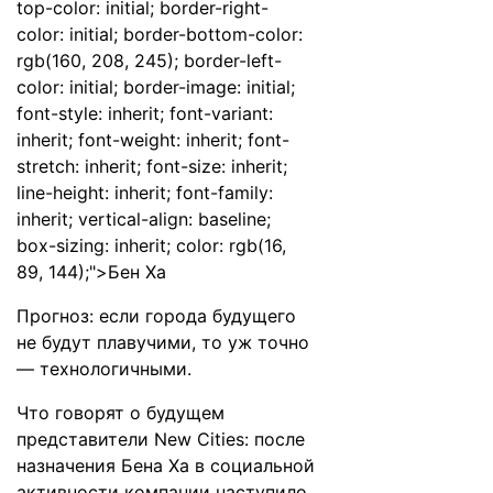
top-color: initial; border-right-
color: initial; border-bottom-color:
rgb(160, 208, 245); border-left-
color: initial; border-image: initial;
font-style: inherit; font-variant:
inherit; font-weight: inherit; font-
stretch: inherit; font-size: inherit;
line-height: inherit; font-family:
inherit; vertical-align: baseline;
box-sizing: inherit; color: rgb(16,
89, 144);">Бен Ха
Прогноз: если города будущего
не будут плавучими, то уж точно
— технологичными.
Что говорят о будущем
представители New Cities: после
назначения Бена Ха в социальной
активности компании наступило