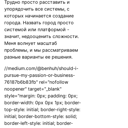
Трудно просто расставить и
упорядочить все системы, с
которых начинается создание
города. Назвать город просто
системой или платформой -
значит, недооценить сложности.
Меня волнует масштаб
проблемы, и мы рассматриваем
разные варианты ее решения.
//medium.com/@benhuh/should-i-
pursue-my-passion-or-business-
76187b6b83fb
" rel="nofollow
noopener" target="_blank"
style="margin: 0px; padding: 0px;
border-width: 0px 0px 1px; border-
top-style: initial; border-right-style:
initial; border-bottom-style: solid;
border-left-style: initial; border-