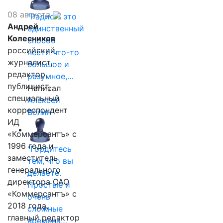
08 августа
"Радио - это
Андрей
единственный
Колесников
способ
российский
нести что-то
журналист,
большое и
редактор,
разумное,…
публицист,
Написал
специальный
Алексей
корреспондент
Волин
ИД
«Коммерсантъ» с
1996 года и
"Гордитесь
заместитель
тем, что вы
генерального
делаете.
директора ОАО
Простые и
«Коммерсантъ» с
очень
2018 года,
сложные
главный редактор
времена…