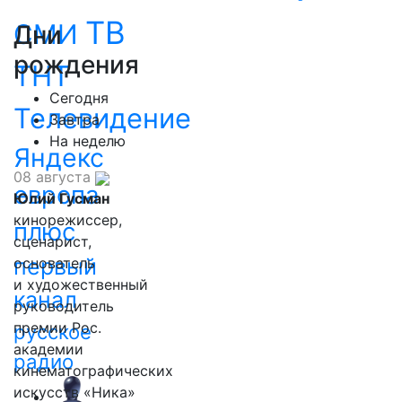
ТВ
СМИ
Дни
рождения
ТНТ
Сегодня
Телевидение
Завтра
На неделю
Яндекс
08 августа
европа
Юлий Гусман
кинорежиссер,
плюс
сценарист,
первый
основатель
и художественный
канал
руководитель
премии Рос.
русское
академии
радио
кинематографических
искусств «Ника»