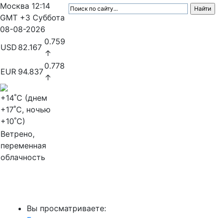
Москва
12:14
GMT +3
Суббота
08-08-2026
0.759
USD
82.167
↑
0.778
EUR
94.837
↑
+14
˚C (днем
+17
˚C, ночью
+10
˚C)
Ветрено,
переменная
облачность
МедиаПрофи
Вы просматриваете: