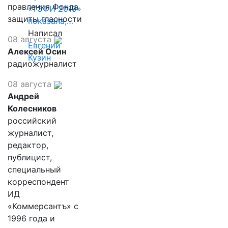
правления Фонда
«ТЭФИ 2019»
защиты гласности
показала,…
Написал
08 августа
Евгений
Алексей Осин
Кузин
радиожурналист
08 августа
Андрей
Колесников
российский
журналист,
редактор,
публицист,
специальный
корреспондент
ИД
«Коммерсантъ» с
1996 года и