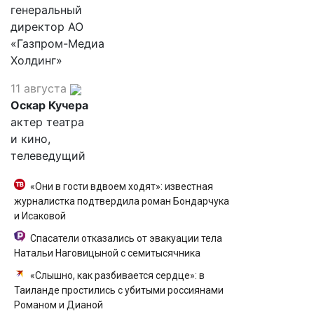
генеральный
директор АО
«Газпром-Медиа
Холдинг»
11 августа
Оскар Кучера
актер театра
и кино,
телеведущий
«Они в гости вдвоем ходят»: известная
журналистка подтвердила роман Бондарчука
и Исаковой
Спасатели отказались от эвакуации тела
Натальи Наговицыной с семитысячника
«Слышно, как разбивается сердце»: в
Таиланде простились с убитыми россиянами
Романом и Дианой