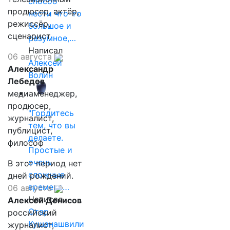
способ
продюсер, актёр,
нести что-то
режиссёр,
большое и
сценарист
разумное,…
Написал
06 августа
Алексей
Александр
Волин
Лебедев
медиаменеджер,
продюсер,
"Гордитесь
журналист,
тем, что вы
публицист,
делаете.
философ
Простые и
очень
В этот период нет
сложные
дней рождений.
времена…
06 августа
Написал
Алексей Денисов
Отар
российский
Кушанашвили
журналист,