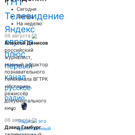
ТНТ
Сегодня
Телевидение
Завтра
На неделю
Яндекс
06 августа
европа
Алексей Денисов
российский
плюс
журналист,
первый
главный редактор
познавательного
канал
телеканала ВГТРК
«История»,
русское
режиссёр
радио
документального
кино
06 августа
"Радио - это
Дэвид Гамбург
единственный
телевизионный