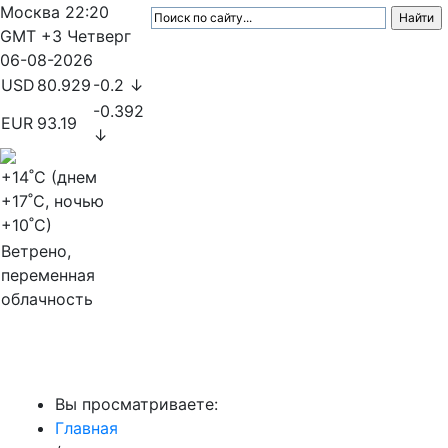
Москва
22:20
GMT +3
Четверг
06-08-2026
USD
80.929
-0.2 ↓
-0.392
EUR
93.19
↓
+14
˚C (днем
+17
˚C, ночью
+10
˚C)
Ветрено,
переменная
облачность
МедиаПрофи
Вы просматриваете:
Главная