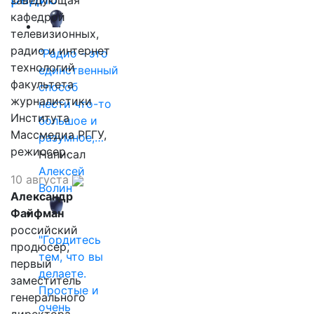
заведующая
кафедрой
телевизионных,
радио и интернет
"Радио - это
технологий
единственный
факультета
способ
журналистики
нести что-то
Института
большое и
Массмедиа РГГУ,
разумное,…
режиссер.
Написал
Алексей
10 августа
Волин
Александр
Файфман
российский
"Гордитесь
продюсер,
тем, что вы
первый
делаете.
заместитель
Простые и
генерального
очень