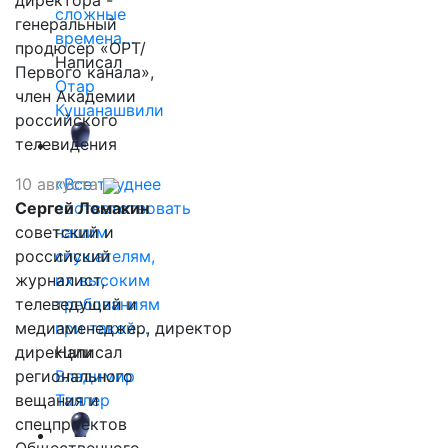
директора -
сложные
генеральный
времена…
продюсер «ОРТ/
Написал
Первого канала»,
Отар
член Академии
Кушанашвили
российского
телевидения
10 августа
«Все труднее
Сергей Ломакин
соответствовать
советский и
нашим
российский
слушателям,
журналист,
их высоким
телеведущий и
требованиям
медиаменеджер, директор
при такой…
дирекции
Написал
регионального
Владимир
вещания и
Таллер
спецпроектов