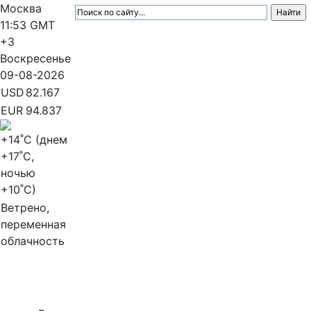
Москва
11:53
GMT
+3
Воскресенье
09-08-2026
USD
82.167
EUR
94.837
+14
˚C (днем
+17
˚C,
ночью
+10
˚C)
Ветрено,
переменная
облачность
МедиаПрофи