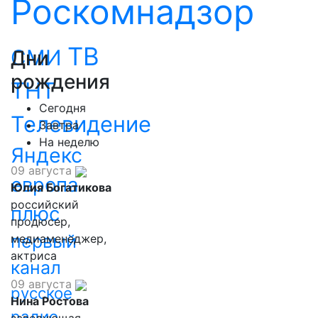
Роскомнадзор
ТВ
СМИ
Дни
рождения
ТНТ
Сегодня
Телевидение
Завтра
На неделю
Яндекс
09 августа
европа
Юлия Богатикова
российский
плюс
продюсер,
первый
медиаменеджер,
актриса
канал
09 августа
русское
Нина Ростова
радио