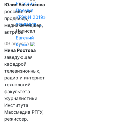
России»:
Юлия Богатикова
Премия
российский
«ТЭФИ 2019»
продюсер,
показала,…
медиаменеджер,
Написал
актриса
Евгений
09 августа
Кузин
Нина Ростова
заведующая
кафедрой
телевизионных,
радио и интернет
технологий
факультета
журналистики
Института
Массмедиа РГГУ,
режиссер.