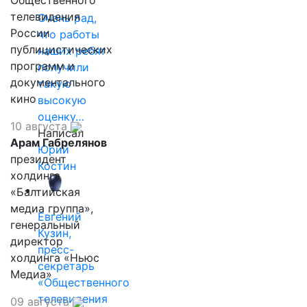
Общественного
телевидения
Очень рад,
России
что работы
публицистических
наших ребят
программ и
получили
документального
такую
кино
высокую
оценку…
10 августа
Написал
Арам Габрелянов
Юрий
президент
Костин
холдинга
«Балтийская
медиа группа»,
Евгений
генеральный
Кузин,
директор
пресс-
холдинга «Ньюс
секретарь
Медиа»
«Общественного
телевидения
09 августа