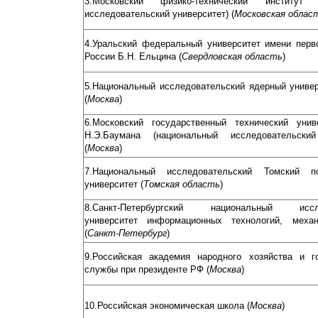
3.Московский физико-технический институт (
исследовательский университет) (
Московская облас
4.Уральский федеральный университет имени перв
России Б.Н. Ельцина (
Свердловская область
)
5.Национальный исследовательский ядерный унив
(
Москва
)
6.Московский государственный технический унив
Н.Э.Баумана (национальный исследовательский
(
Москва
)
7.Национальный исследовательский Томский по
университет (
Томская область
)
8.Санкт-Петербургский национальный иссле
университет информационных технологий, меха
(
Санкт-Петербург
)
9.Российская академия народного хозяйства и г
службы при президенте РФ (
Москва
)
10.Российская экономическая школа (
Москва
)