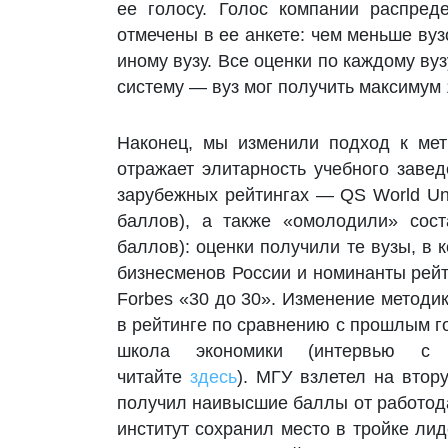
ее голосу. Голос компании распред
отмечены в ее анкете: чем меньше вуз
иному вузу. Все оценки по каждому в
систему — вуз мог получить максимум 1
Наконец, мы изменили подход к метр
отражает элитарность учебного заве
зарубежных рейтингах — QS World Univ
баллов), а также «омолодили» сост
баллов): оценки получили те вузы, в к
бизнесменов России и номинанты рей
Forbes «30 до 30». Изменение методик
в рейтинге по сравнению с прошлым г
школа экономики (интервью с
читайте
здесь
). МГУ взлетел на втор
получил наивысшие баллы от работодат
институт сохранил место в тройке лид