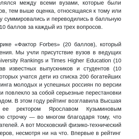
елялся между всеми вузами, которые были
ов, тем выше оценка, относящаяся к тому или
узу суммировались и переводились в балльную
0 баллов за каждый из трех вопросов.
ике «Фактор Forbes» (20 баллов), который
дения. Мы учли присутствие вузов в ведущих
ersity Rankings и Times Higher Education (10
ав известных выпускников и студентов (10
оторых учатся дети из списка 200 богатейших
тинга молодых и успешных россиян по версии
и повлекло за собой серьезные перестановки
одом. В этом году рейтинг возглавила Высшая
 ее ректором Ярославом Кузьминовым
ую строчку — во многом благодаря тому, что
елей. А вот Московский физико-технический
еров, несмотря ни на что. Впервые в рейтинг