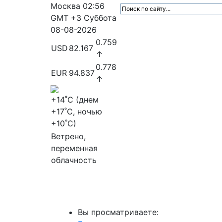
Москва
02:56
GMT +3
Суббота
08-08-2026
0.759
USD
82.167
↑
0.778
EUR
94.837
↑
+14
˚C (днем
+17
˚C, ночью
+10
˚C)
Ветрено,
переменная
облачность
МедиаПрофи
Главное
Медиарыно
Вы просматриваете: