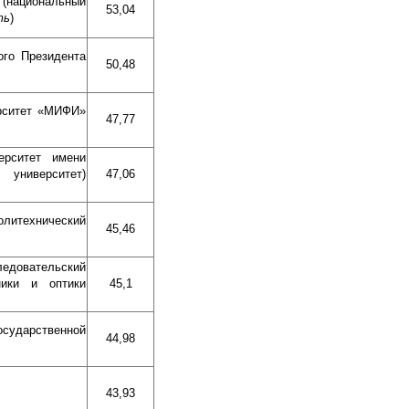
национальный
53,04
ть
)
ого Президента
50,48
ерситет «МИФИ»
47,77
ерситет имени
 университет)
47,06
литехнический
45,46
довательский
ники и оптики
45,1
осударственной
44,98
43,93