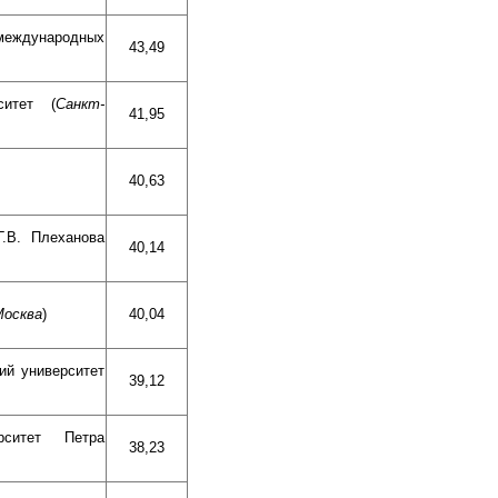
еждународных
43,49
ситет (
Санкт-
41,95
40,63
Г.В. Плеханова
40,14
Москва
)
40,04
ий университет
39,12
ерситет Петра
38,23