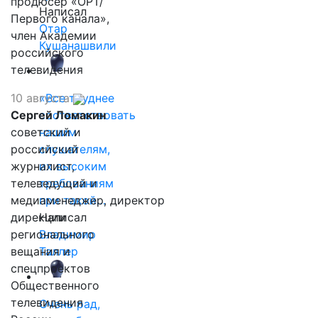
продюсер «ОРТ/
Написал
Первого канала»,
Отар
член Академии
Кушанашвили
российского
телевидения
10 августа
«Все труднее
Сергей Ломакин
соответствовать
советский и
нашим
российский
слушателям,
журналист,
их высоким
телеведущий и
требованиям
медиаменеджер, директор
при такой…
дирекции
Написал
регионального
Владимир
вещания и
Таллер
спецпроектов
Общественного
телевидения
Очень рад,