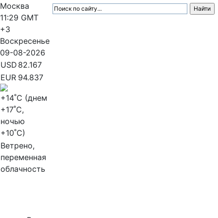
Москва
11:29
GMT
+3
Воскресенье
09-08-2026
USD
82.167
EUR
94.837
+14
˚C (днем
+17
˚C,
ночью
+10
˚C)
Ветрено,
переменная
облачность
МедиаПрофи