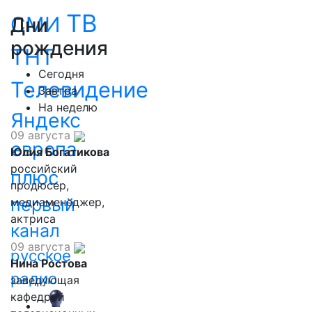
ТВ
СМИ
Дни
рождения
ТНТ
Сегодня
Телевидение
Завтра
На неделю
Яндекс
09 августа
европа
Юлия Богатикова
российский
плюс
продюсер,
первый
медиаменеджер,
актриса
канал
09 августа
русское
Нина Ростова
радио
заведующая
кафедрой