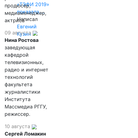
«ТЭФИ 2019»
продюсер,
показала,…
медиаменеджер,
Написал
актриса
Евгений
09 августа
Кузин
Нина Ростова
заведующая
кафедрой
телевизионных,
радио и интернет
технологий
факультета
журналистики
Института
Массмедиа РГГУ,
режиссер.
10 августа
Сергей Ломакин