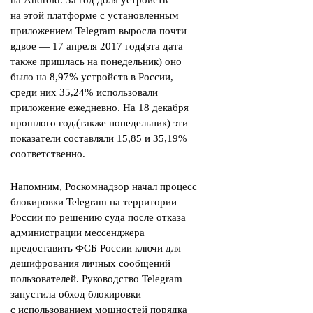
на Android. За год доля устройств
на этой платформе с установленным
приложением Telegram выросла почти
вдвое — 17 апреля 2017 года
(
эта дата
также пришлась на понедельник) оно
было на 8,97% устройств в России,
среди них 35,24% использовали
приложение ежедневно. На 18 декабря
прошлого года
(
также понедельник) эти
показатели составляли 15,85 и 35,19%
соответственно.
Напомним, Роскомнадзор начал процесс
блокировки Telegram на территории
России по решению суда после отказа
администрации мессенджера
предоставить ФСБ России ключи для
дешифрования личных сообщений
пользователей. Руководство Telegram
запустила обход блокировки
с использованием мощностей порядка