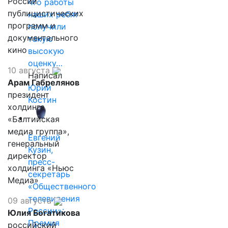
России
что работы
публицистических
наших ребят
программ и
получили
документального
такую
кино
высокую
оценку…
10 августа
Написал
Арам Габрелянов
Юрий
президент
Костин
холдинга
«Балтийская
медиа группа»,
Евгений
генеральный
Кузин,
директор
пресс-
холдинга «Ньюс
секретарь
Медиа»
«Общественного
телевидения
09 августа
России»:
Юлия Богатикова
Премия
российский