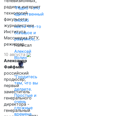
телевизионных,
радио и интернет
"Радио - это
технологий
единственный
факультета
способ
журналистики
нести что-то
Института
большое и
Массмедиа РГГУ,
разумное,…
режиссер.
Написал
Алексей
10 августа
Волин
Александр
Файфман
российский
"Гордитесь
продюсер,
тем, что вы
первый
делаете.
заместитель
Простые и
генерального
очень
директора -
сложные
генеральный
времена…