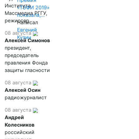
Премия
Института
«ТЭФИ 2019»
Массмедиа РГГУ,
показала,…
режиссер.
Написал
Евгений
08 августа
Кузин
Алексей Симонов
президент,
председатель
правления Фонда
защиты гласности
08 августа
Алексей Осин
радиожурналист
08 августа
Андрей
Колесников
российский