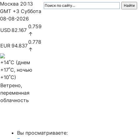
Москва
20:13
GMT +3
Суббота
08-08-2026
0.759
USD
82.167
↑
0.778
EUR
94.837
↑
+14
˚C (днем
+17
˚C, ночью
+10
˚C)
Ветрено,
переменная
облачность
МедиаПрофи
Вы просматриваете: