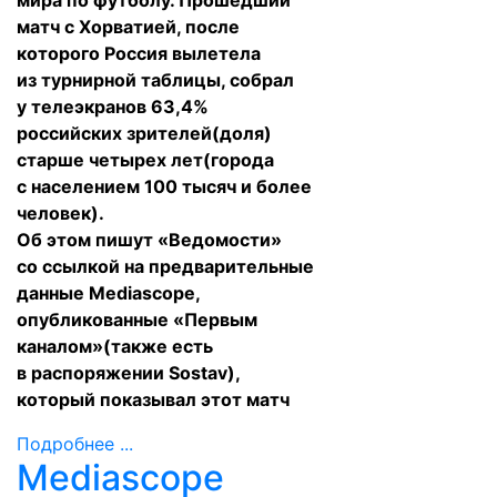
мира по футболу. Прошедший
матч с Хорватией, после
которого Россия вылетела
из турнирной таблицы, собрал
у телеэкранов 63,4%
российских зрителей(доля)
старше четырех лет(города
с населением 100 тысяч и более
человек).
Об этом
пишут
«Ведомости»
со ссылкой на предварительные
данные Mediascope,
опубликованные «Первым
каналом»(также есть
в распоряжении Sostav),
который показывал этот матч
Подробнее ...
Mediascope