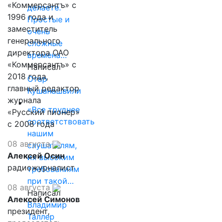
«Коммерсантъ» с
делаете.
1996 года и
Простые и
заместитель
очень
генерального
сложные
директора ОАО
времена…
«Коммерсантъ» с
Написал
2018 года,
Отар
главный редактор
Кушанашвили
журнала
«Все труднее
«Русский пионер»
соответствовать
с 2008 года
нашим
08 августа
слушателям,
Алексей Осин
их высоким
радиожурналист
требованиям
при такой…
08 августа
Написал
Алексей Симонов
Владимир
президент,
Таллер