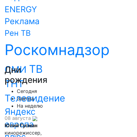
ENERGY
Реклама
Рен ТВ
Роскомнадзор
ТВ
СМИ
Дни
рождения
ТНТ
Сегодня
Телевидение
Завтра
На неделю
Яндекс
08 августа
европа
Юлий Гусман
кинорежиссер,
плюс