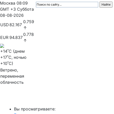
Москва
08:09
GMT +3
Суббота
08-08-2026
0.759
USD
82.167
↑
0.778
EUR
94.837
↑
+14
˚C (днем
+17
˚C, ночью
+10
˚C)
Ветрено,
переменная
облачность
МедиаПрофи
Вы просматриваете: