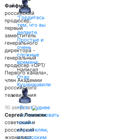
Файфман
российский
"Гордитесь
продюсер,
тем, что вы
первый
делаете.
заместитель
Простые и
генерального
очень
директора -
сложные
генеральный
времена…
продюсер «ОРТ/
Написал
Первого канала»,
Отар
член Академии
Кушанашвили
российского
телевидения
10 августа
«Все труднее
Сергей Ломакин
соответствовать
советский и
нашим
российский
слушателям,
журналист,
их высоким