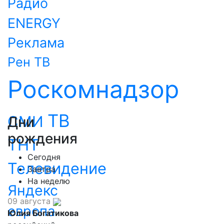
Радио
ENERGY
Реклама
Рен ТВ
Роскомнадзор
ТВ
СМИ
Дни
рождения
ТНТ
Сегодня
Телевидение
Завтра
На неделю
Яндекс
09 августа
европа
Юлия Богатикова