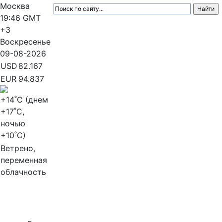
Москва
19:46
GMT
+3
Воскресенье
09-08-2026
USD
82.167
EUR
94.837
+14
˚C (днем
+17
˚C,
ночью
+10
˚C)
Ветрено,
переменная
облачность
МедиаПрофи