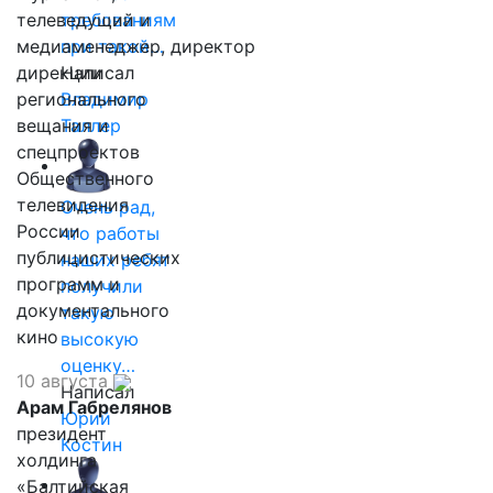
телеведущий и
требованиям
медиаменеджер, директор
при такой…
дирекции
Написал
регионального
Владимир
вещания и
Таллер
спецпроектов
Общественного
телевидения
Очень рад,
России
что работы
публицистических
наших ребят
программ и
получили
документального
такую
кино
высокую
оценку…
10 августа
Написал
Арам Габрелянов
Юрий
президент
Костин
холдинга
«Балтийская