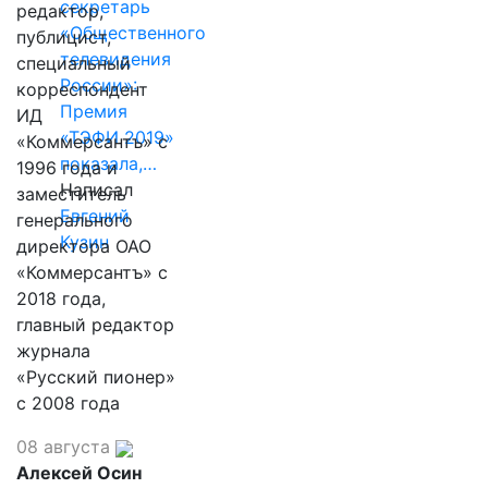
секретарь
редактор,
«Общественного
публицист,
телевидения
специальный
России»:
корреспондент
Премия
ИД
«ТЭФИ 2019»
«Коммерсантъ» с
показала,…
1996 года и
Написал
заместитель
Евгений
генерального
Кузин
директора ОАО
«Коммерсантъ» с
2018 года,
главный редактор
журнала
«Русский пионер»
с 2008 года
08 августа
Алексей Осин