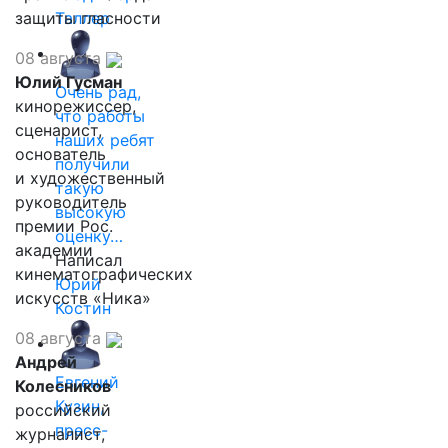
защиты гласности
Таллер
08 августа
Юлий Гусман
Очень рад,
кинорежиссер,
что работы
сценарист,
наших ребят
основатель
получили
и художественный
такую
руководитель
высокую
премии Рос.
оценку…
академии
Написал
кинематографических
Юрий
искусств «Ника»
Костин
08 августа
Андрей
Евгений
Колесников
Кузин,
российский
пресс-
журналист,