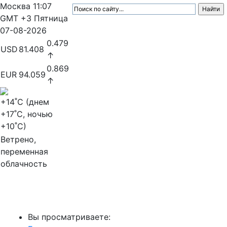
Москва
11:07
GMT +3
Пятница
07-08-2026
0.479
USD
81.408
↑
0.869
EUR
94.059
↑
+14
˚C (днем
+17
˚C, ночью
+10
˚C)
Ветрено,
переменная
облачность
МедиаПрофи
Вы просматриваете: