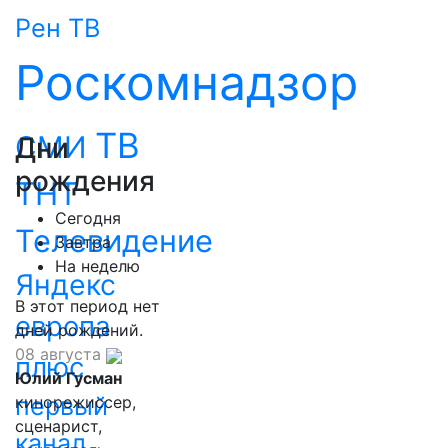
Рен ТВ
Роскомнадзор
ТВ
СМИ
Дни
рождения
ТНТ
Сегодня
Телевидение
Завтра
На неделю
Яндекс
В этот период нет
европа
дней рождений.
08 августа
плюс
Юлий Гусман
первый
кинорежиссер,
сценарист,
канал