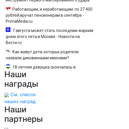
инструмент первого массированного удара
Работающим, и неработающим: по 27 400
рублей вручат пенсионерам в сентябре -
PrimaMedia.ru
7 августа может стать последним жарким
днем этого лета в Москве - Новости на
Вести.ru
Как живут дети, которых родители
назвали диковинными именами?
18-летняя девушка скончалась в
Наши
больнице Уфы при невыясненных
обстоятельствах
награды
См. список
наших наград
Наши
партнеры