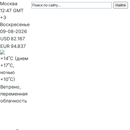
Москва
12:47
GMT
+3
Воскресенье
09-08-2026
USD
82.167
EUR
94.837
+14
˚C (днем
+17
˚C,
ночью
+10
˚C)
Ветрено,
переменная
облачность
МедиаПрофи