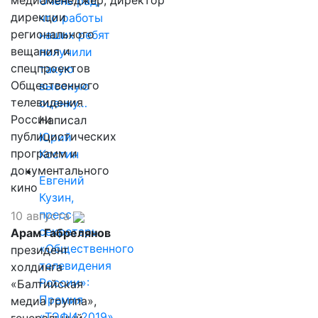
медиаменеджер, директор
Очень рад,
дирекции
что работы
регионального
наших ребят
вещания и
получили
спецпроектов
такую
Общественного
высокую
телевидения
оценку…
России
Написал
публицистических
Юрий
программ и
Костин
документального
Евгений
кино
Кузин,
пресс-
10 августа
секретарь
Арам Габрелянов
«Общественного
президент
телевидения
холдинга
России»:
«Балтийская
Премия
медиа группа»,
«ТЭФИ 2019»