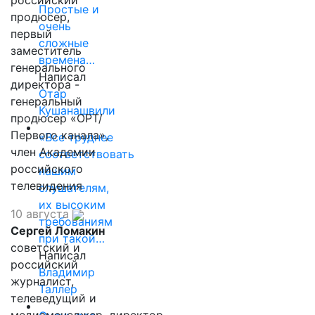
российский
Простые и
продюсер,
очень
первый
сложные
заместитель
времена…
генерального
Написал
директора -
Отар
генеральный
Кушанашвили
продюсер «ОРТ/
Первого канала»,
«Все труднее
член Академии
соответствовать
российского
нашим
телевидения
слушателям,
их высоким
10 августа
требованиям
Сергей Ломакин
при такой…
советский и
Написал
российский
Владимир
журналист,
Таллер
телеведущий и