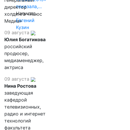
генеральный
показала,…
директор
Написал
холдинга «Ньюс
Евгений
Медиа»
Кузин
09 августа
Юлия Богатикова
российский
продюсер,
медиаменеджер,
актриса
09 августа
Нина Ростова
заведующая
кафедрой
телевизионных,
радио и интернет
технологий
факультета