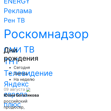
ENERGY
Реклама
Рен ТВ
Роскомнадзор
ТВ
СМИ
Дни
рождения
ТНТ
Сегодня
Телевидение
Завтра
На неделю
Яндекс
09 августа
европа
Юлия Богатикова
российский
плюс
продюсер,