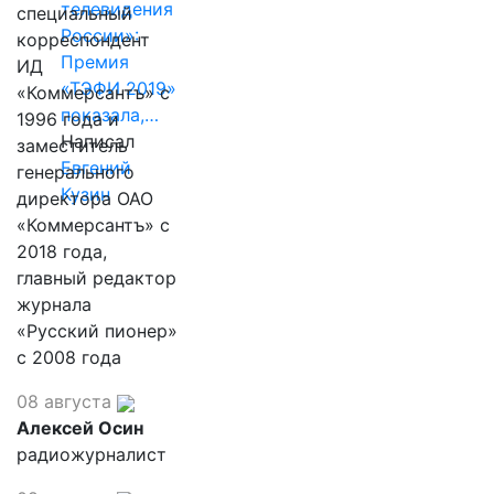
телевидения
специальный
России»:
корреспондент
Премия
ИД
«ТЭФИ 2019»
«Коммерсантъ» с
показала,…
1996 года и
Написал
заместитель
Евгений
генерального
Кузин
директора ОАО
«Коммерсантъ» с
2018 года,
главный редактор
журнала
«Русский пионер»
с 2008 года
08 августа
Алексей Осин
радиожурналист