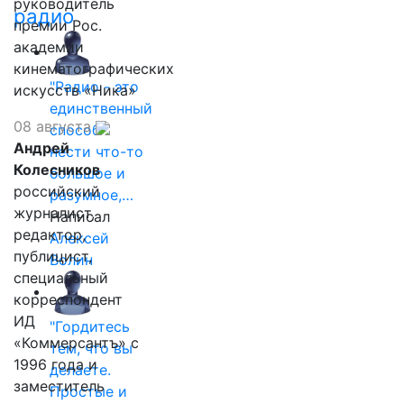
руководитель
радио
премии Рос.
академии
кинематографических
"Радио - это
искусств «Ника»
единственный
08 августа
способ
Андрей
нести что-то
Колесников
большое и
российский
разумное,…
журналист,
Написал
редактор,
Алексей
публицист,
Волин
специальный
корреспондент
ИД
"Гордитесь
«Коммерсантъ» с
тем, что вы
1996 года и
делаете.
заместитель
Простые и