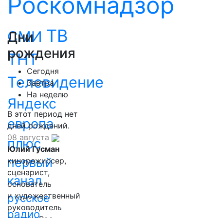
Роскомнадзор
ТВ
СМИ
Дни
рождения
ТНТ
Сегодня
Телевидение
Завтра
На неделю
Яндекс
В этот период нет
европа
дней рождений.
08 августа
плюс
Юлий Гусман
первый
кинорежиссер,
сценарист,
канал
основатель
и художественный
русское
руководитель
радио