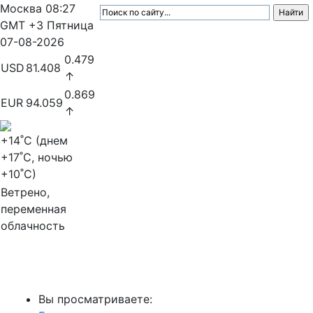
Москва
08:27
GMT +3
Пятница
07-08-2026
0.479
USD
81.408
↑
0.869
EUR
94.059
↑
+14
˚C (днем
+17
˚C, ночью
+10
˚C)
Ветрено,
переменная
облачность
МедиаПрофи
Вы просматриваете: