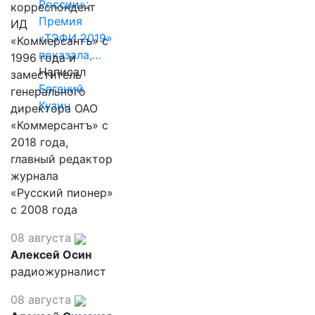
России»:
корреспондент
Премия
ИД
«ТЭФИ 2019»
«Коммерсантъ» с
показала,…
1996 года и
Написал
заместитель
Евгений
генерального
Кузин
директора ОАО
«Коммерсантъ» с
2018 года,
главный редактор
журнала
«Русский пионер»
с 2008 года
08 августа
Алексей Осин
радиожурналист
08 августа