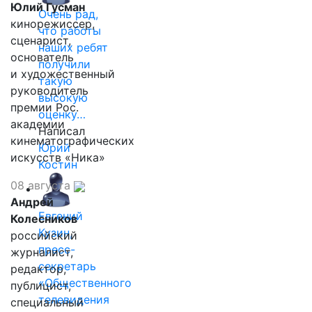
Юлий Гусман
Очень рад,
кинорежиссер,
что работы
сценарист,
наших ребят
основатель
получили
и художественный
такую
руководитель
высокую
премии Рос.
оценку…
академии
Написал
кинематографических
Юрий
искусств «Ника»
Костин
08 августа
Андрей
Евгений
Колесников
Кузин,
российский
пресс-
журналист,
секретарь
редактор,
«Общественного
публицист,
телевидения
специальный