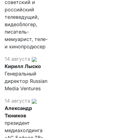
советский и
российский
телеведущий,
видеоблогер,
писатель-
мемуарист, теле-
и кинопродюсер
14 августа
Кирилл Лыско
Генеральный
директор Russian
Media Ventures
14 августа
Александр
Тюников
президент
медиахолдинга
«АС Байкал ТВ»