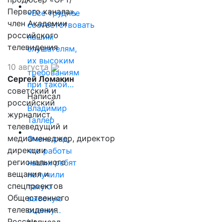
Первого канала»,
«Все труднее
член Академии
соответствовать
российского
нашим
телевидения
слушателям,
их высоким
10 августа
требованиям
Сергей Ломакин
при такой…
советский и
Написал
российский
Владимир
журналист,
Таллер
телеведущий и
медиаменеджер, директор
Очень рад,
дирекции
что работы
регионального
наших ребят
вещания и
получили
спецпроектов
такую
Общественного
высокую
телевидения
оценку…
России
Написал