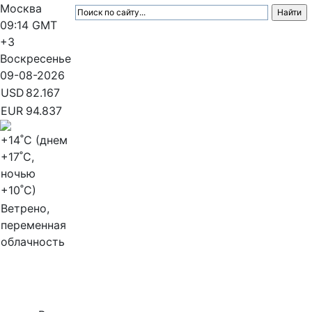
Москва
09:14
GMT
+3
Воскресенье
09-08-2026
USD
82.167
EUR
94.837
+14
˚C (днем
+17
˚C,
ночью
+10
˚C)
Ветрено,
переменная
облачность
МедиаПрофи