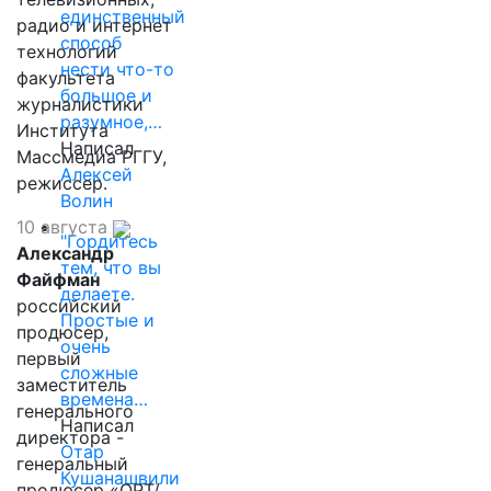
единственный
радио и интернет
способ
технологий
нести что-то
факультета
большое и
журналистики
разумное,…
Института
Написал
Массмедиа РГГУ,
Алексей
режиссер.
Волин
10 августа
"Гордитесь
Александр
тем, что вы
Файфман
делаете.
российский
Простые и
продюсер,
очень
первый
сложные
заместитель
времена…
генерального
Написал
директора -
Отар
генеральный
Кушанашвили
продюсер «ОРТ/