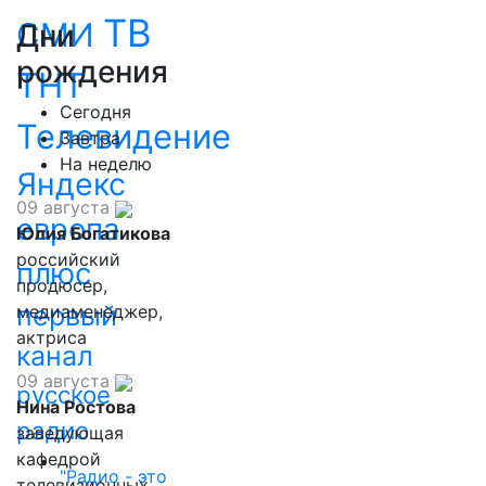
ТВ
СМИ
Дни
рождения
ТНТ
Сегодня
Телевидение
Завтра
На неделю
Яндекс
09 августа
европа
Юлия Богатикова
российский
плюс
продюсер,
первый
медиаменеджер,
актриса
канал
09 августа
русское
Нина Ростова
радио
заведующая
кафедрой
"Радио - это
телевизионных,