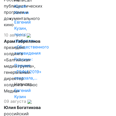
публицистических
Юрий
программ и
Костин
документального
Евгений
кино
Кузин,
пресс-
10 августа
секретарь
Арам Габрелянов
«Общественного
президент
телевидения
холдинга
России»:
«Балтийская
Премия
медиа группа»,
«ТЭФИ 2019»
генеральный
показала,…
директор
Написал
холдинга «Ньюс
Евгений
Медиа»
Кузин
09 августа
Юлия Богатикова
российский