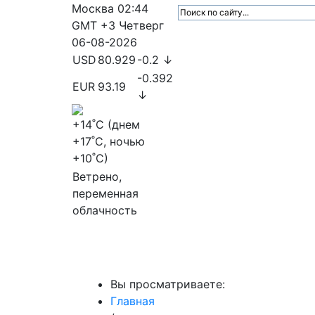
Москва
02:44
GMT +3
Четверг
06-08-2026
USD
80.929
-0.2 ↓
-0.392
EUR
93.19
↓
+14
˚C (днем
+17
˚C, ночью
+10
˚C)
Ветрено,
переменная
облачность
МедиаПрофи
Главное
Медиарыно
Вы просматриваете:
Главная