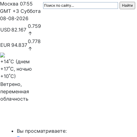
Москва
07:55
GMT +3
Суббота
08-08-2026
0.759
USD
82.167
↑
0.778
EUR
94.837
↑
+14
˚C (днем
+17
˚C, ночью
+10
˚C)
Ветрено,
переменная
облачность
МедиаПрофи
Вы просматриваете: