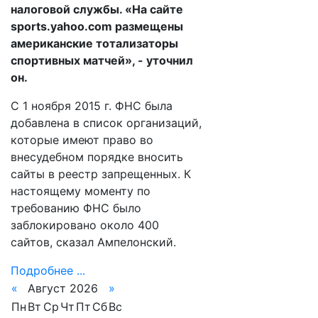
налоговой службы. «На сайте
sports.yahoo.com размещены
американские тотализаторы
спортивных матчей», - уточнил
он.
С 1 ноября 2015 г. ФНС была
добавлена в список организаций,
которые имеют право во
внесудебном порядке вносить
сайты в реестр запрещенных. К
настоящему моменту по
требованию ФНС было
заблокировано около 400
сайтов, сказал Ампелонский.
Подробнее ...
«
Август 2026
»
Пн
Вт
Ср
Чт
Пт
Сб
Вс