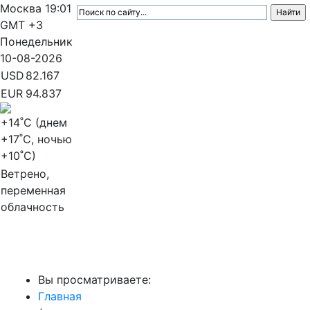
Москва
19:01
GMT +3
Понедельник
10-08-2026
USD
82.167
EUR
94.837
+14
˚C (днем
+17
˚C, ночью
+10
˚C)
Ветрено,
переменная
облачность
МедиаПрофи
Вы просматриваете:
Главная