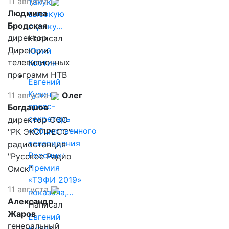
11 августа
такую
Людмила
высокую
Бродская
оценку…
директор
Написал
Дирекции
Юрий
телевизионных
Костин
программ НТВ
Евгений
Кузин,
11 августа
Олег
пресс-
Богдашов
секретарь
директор ООО
«Общественного
"РК ЭКСПРЕСС" -
телевидения
радиостанция
России»:
"Русское Радио
Премия
Омск"
«ТЭФИ 2019»
11 августа
показала,…
Александр
Написал
Жаров
Евгений
генеральный