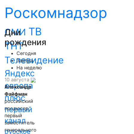
Роскомнадзор
ТВ
СМИ
Дни
рождения
ТНТ
Сегодня
Телевидение
Завтра
На неделю
Яндекс
10 августа
европа
Александр
Файфман
плюс
российский
первый
продюсер,
первый
канал
заместитель
генерального
русское