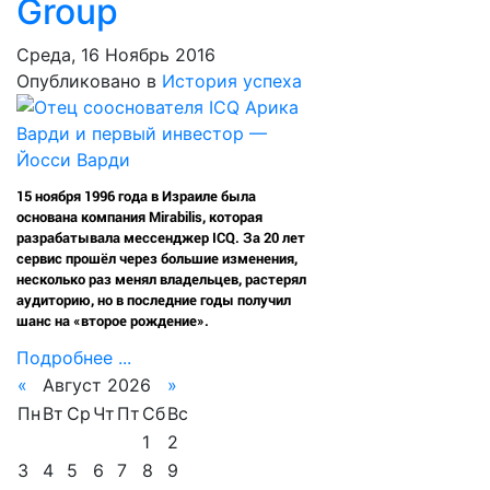
Group
Среда, 16 Ноябрь 2016
Опубликовано в
История успеха
15 ноября 1996 года в Израиле была
основана компания Mirabilis, которая
разрабатывала мессенджер ICQ. За 20 лет
сервис прошёл через большие изменения,
несколько раз менял владельцев, растерял
аудиторию, но в последние годы получил
шанс на «второе рождение».
Подробнее ...
«
Август 2026
»
Пн
Вт
Ср
Чт
Пт
Сб
Вс
1
2
3
4
5
6
7
8
9