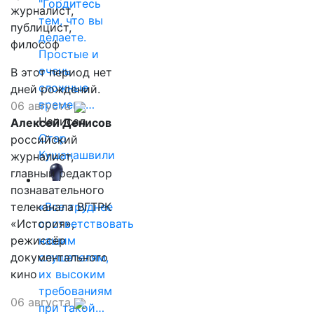
"Гордитесь
журналист,
тем, что вы
публицист,
делаете.
философ
Простые и
очень
В этот период нет
сложные
дней рождений.
времена…
06 августа
Написал
Алексей Денисов
Отар
российский
Кушанашвили
журналист,
главный редактор
познавательного
телеканала ВГТРК
«Все труднее
«История»,
соответствовать
режиссёр
нашим
документального
слушателям,
кино
их высоким
требованиям
06 августа
при такой…