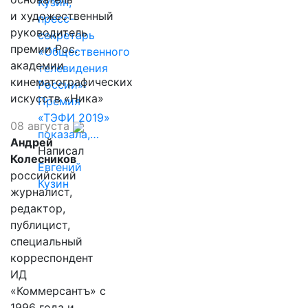
Кузин,
и художественный
пресс-
руководитель
секретарь
премии Рос.
«Общественного
академии
телевидения
кинематографических
России»:
искусств «Ника»
Премия
«ТЭФИ 2019»
08 августа
показала,…
Андрей
Написал
Колесников
Евгений
российский
Кузин
журналист,
редактор,
публицист,
специальный
корреспондент
ИД
«Коммерсантъ» с
1996 года и