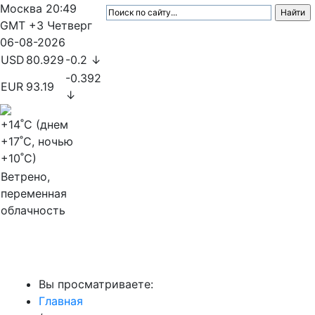
Москва
20:49
GMT +3
Четверг
06-08-2026
USD
80.929
-0.2 ↓
-0.392
EUR
93.19
↓
+14
˚C (днем
+17
˚C, ночью
+10
˚C)
Ветрено,
переменная
облачность
МедиаПрофи
Вы просматриваете:
Главная