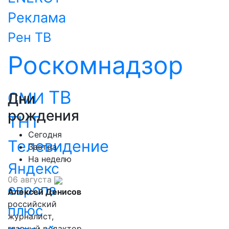
Реклама
Рен ТВ
Роскомнадзор
ТВ
СМИ
Дни
рождения
ТНТ
Сегодня
Телевидение
Завтра
На неделю
Яндекс
06 августа
европа
Алексей Денисов
российский
плюс
журналист,
главный редактор