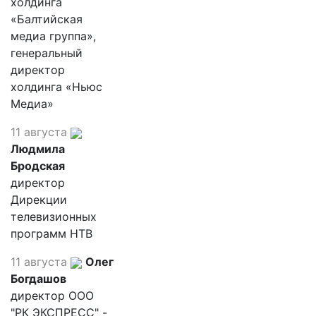
холдинга
«Балтийская
медиа группа»,
генеральный
директор
холдинга «Ньюс
Медиа»
11 августа
Людмила
Бродская
директор
Дирекции
телевизионных
программ НТВ
11 августа
Олег
Богдашов
директор ООО
"РК ЭКСПРЕСС" -