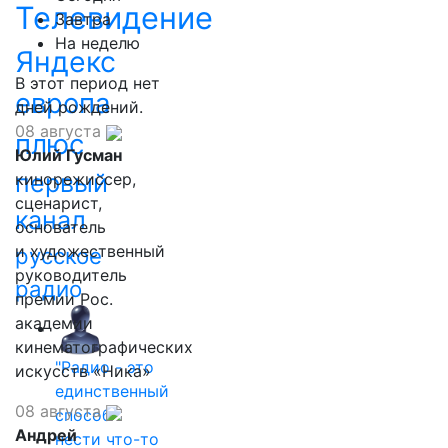
Телевидение
Завтра
На неделю
Яндекс
В этот период нет
европа
дней рождений.
08 августа
плюс
Юлий Гусман
первый
кинорежиссер,
сценарист,
канал
основатель
и художественный
русское
руководитель
радио
премии Рос.
академии
кинематографических
"Радио - это
искусств «Ника»
единственный
08 августа
способ
Андрей
нести что-то