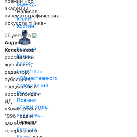
премии Рос.
оценку…
академии
Написал
кинематографических
Юрий
искусств «Ника»
Костин
08 августа
Андрей
Евгений
Колесников
Кузин,
российский
пресс-
журналист,
секретарь
редактор,
«Общественного
публицист,
телевидения
специальный
России»:
корреспондент
Премия
ИД
«ТЭФИ 2019»
«Коммерсантъ» с
показала,…
1996 года и
Написал
заместитель
Евгений
генерального
Кузин