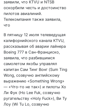
заявили, что KTVU и NTSB
оскорбили честь и достоинство
пилотов авиалиний.
Телекомпания также заявила,
что
В пятницу 12 июля телеведущая
калифорнийского канала KTVU,
рассказывая об аварии лайнера
Boeing 777 в Сан-Франциско,
заявила, что разбившимся
самолетом якобы управлял
капитан Сам Тинг Вонг (Sum Ting
Wong, созвучно английскому
выражению «Something Wrong»
— «Что-то не так») и пилоты Хо
Ли Фук (Ho Lee Fuk, созвучно
ругательству «Holy Fuck»), Ви Ту
Лоу (Wi Tu Lo, созвучно