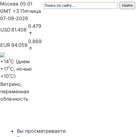
Москва
05:01
GMT +3
Пятница
07-08-2026
0.479
USD
81.408
↑
0.869
EUR
94.059
↑
+14
˚C (днем
+17
˚C, ночью
+10
˚C)
Ветрено,
переменная
облачность
МедиаПрофи
Вы просматриваете: