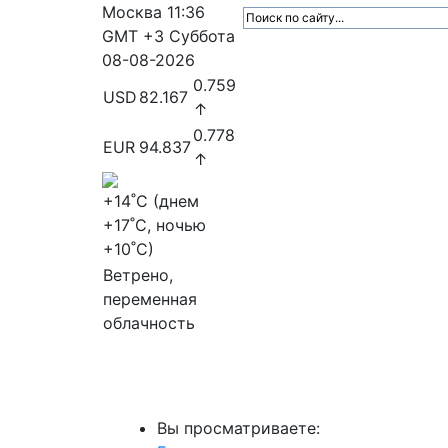
Москва
11:36
GMT +3
Суббота
08-08-2026
0.759
USD
82.167
↑
0.778
EUR
94.837
↑
+14
˚C (днем
+17
˚C, ночью
+10
˚C)
Ветрено,
переменная
облачность
МедиаПрофи
Главное
Медиарыно
Вы просматриваете: