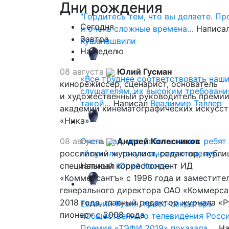
Дни
рождения
"Гордитесь тем, что вы делаете. П
Сегодня
и очень сложные времена…
Написа
Завтра
Кушанашвили
На неделю
08 августа
Юлий Гусман
«Все труднее соответствовать наш
кинорежиссер, сценарист, основатель
слушателям, их высоким требовани
и художественный руководитель премии
такой…
Написал
Владимир Таллер
академии кинематографических искусст
«Ника»
08 августа
Очень рад, что работы наших ребят
Андрей Колесников
российский журналист, редактор, публи
получили такую высокую оценку…
специальный корреспондент ИД
Написал
Юрий Костин
«Коммерсантъ» с 1996 года и заместите
генерального директора ОАО «Коммерса
2018 года, главный редактор журнала «
Евгений Кузин, пресс-секретарь
пионер» с 2008 года
«Общественного телевидения Росси
Премия «ТЭФИ 2019» показала,…
На