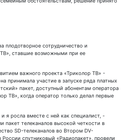
 семейным обстоятельствам, решение принято
а плодотворное сотрудничество и
ТВ», ставшие возможными при ее
витием важного проекта «Триколор ТВ» -
она принимала участие в запуске ряда платных
етский» пакет, доступный абонентам оператора
лор ТВ», когда оператор только делал первые
и я росла вместе с ней как специалист, -
и пакет телеканалов высокой четкости в
ество SD-телеканалов во Втором DV-
я России спутниковый «Радиопакет», провели