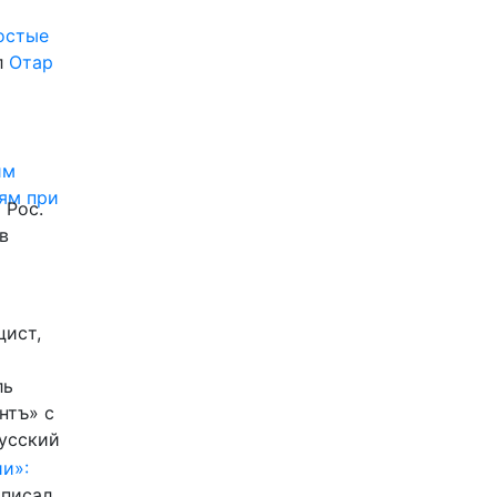
ростые
л
Отар
им
ям при
 Рос.
в
цист,
ль
нтъ» с
Русский
и»:
писал