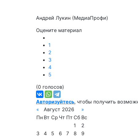
Андрей Лукин (МедиаПрофи)
Оцените материал
1
2
3
4
5
(0 голосов)
Авторизуйтесь
, чтобы получить возмож
«
Август 2026
»
Пн
Вт
Ср
Чт
Пт
Сб
Вс
1
2
3
4
5
6
7
8
9