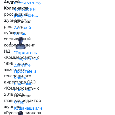
Андрей
нести что-то
Колесников
большое и
российский
разумное,…
журналист,
Написал
редактор,
Алексей
публицист,
Волин
специальный
корреспондент
ИД
"Гордитесь
«Коммерсантъ» с
тем, что вы
1996 года и
делаете.
заместитель
Простые и
генерального
очень
директора ОАО
сложные
«Коммерсантъ» с
времена…
2018 года,
Написал
главный редактор
Отар
журнала
Кушанашвили
«Русский пионер»