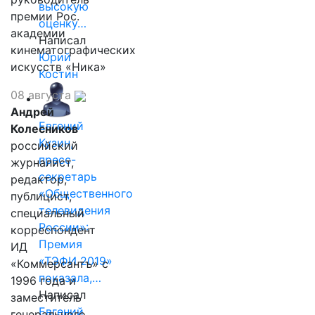
высокую
премии Рос.
оценку…
академии
Написал
кинематографических
Юрий
искусств «Ника»
Костин
08 августа
Андрей
Евгений
Колесников
Кузин,
российский
пресс-
журналист,
секретарь
редактор,
«Общественного
публицист,
телевидения
специальный
России»:
корреспондент
Премия
ИД
«ТЭФИ 2019»
«Коммерсантъ» с
показала,…
1996 года и
Написал
заместитель
Евгений
генерального