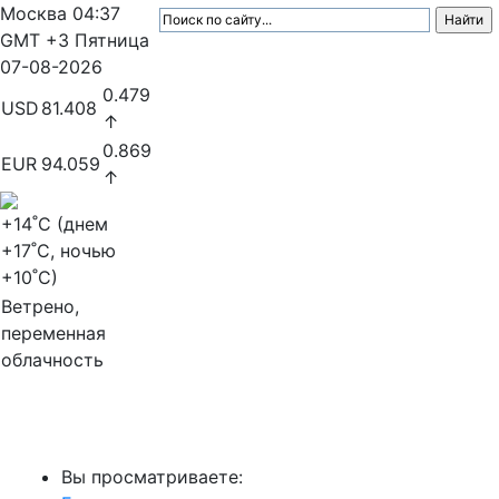
Москва
04:37
GMT +3
Пятница
07-08-2026
0.479
USD
81.408
↑
0.869
EUR
94.059
↑
+14
˚C (днем
+17
˚C, ночью
+10
˚C)
Ветрено,
переменная
облачность
МедиаПрофи
Вы просматриваете: