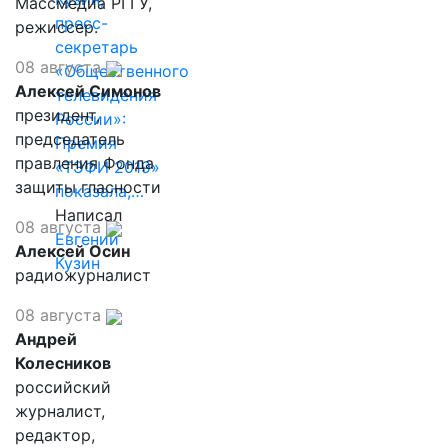
Массмедиа РГГУ,
пресс-
режиссер.
секретарь
08 августа
«Общественного
Алексей Симонов
телевидения
президент,
России»:
председатель
Премия
правления Фонда
«ТЭФИ 2019»
защиты гласности
показала,…
Написал
08 августа
Евгений
Алексей Осин
Кузин
радиожурналист
08 августа
Андрей
Колесников
российский
журналист,
редактор,