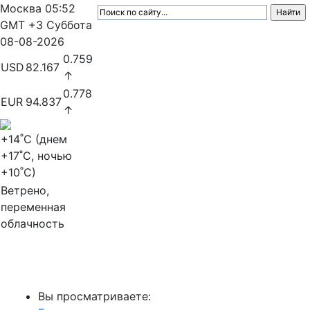
Москва
05:52
GMT +3
Суббота
08-08-2026
0.759
USD
82.167
↑
0.778
EUR
94.837
↑
+14
˚C (днем
+17
˚C, ночью
+10
˚C)
Ветрено,
переменная
облачность
МедиаПрофи
Вы просматриваете: