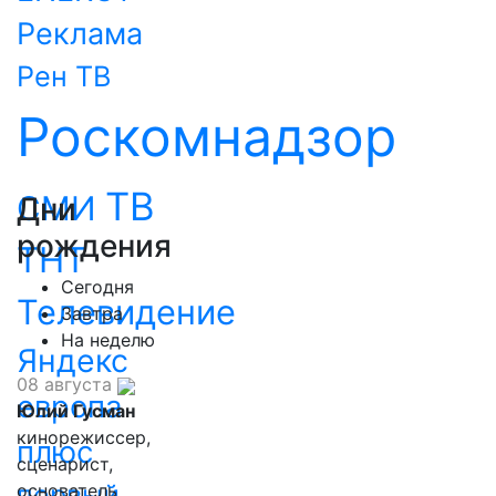
Реклама
Рен ТВ
Роскомнадзор
ТВ
СМИ
Дни
рождения
ТНТ
Сегодня
Телевидение
Завтра
На неделю
Яндекс
08 августа
европа
Юлий Гусман
кинорежиссер,
плюс
сценарист,
первый
основатель